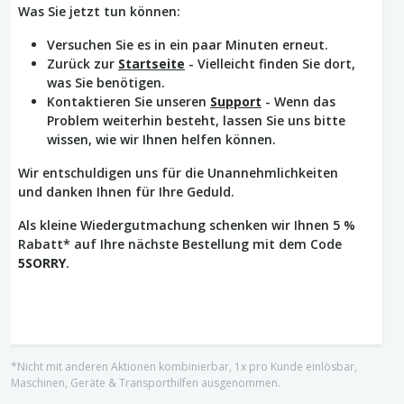
Was Sie jetzt tun können:
Versuchen Sie es in ein paar Minuten erneut.
Zurück zur
Startseite
- Vielleicht finden Sie dort,
was Sie benötigen.
Kontaktieren Sie unseren
Support
- Wenn das
Problem weiterhin besteht, lassen Sie uns bitte
wissen, wie wir Ihnen helfen können.
Wir entschuldigen uns für die Unannehmlichkeiten
und danken Ihnen für Ihre Geduld.
Als kleine Wiedergutmachung schenken wir Ihnen 5 %
Rabatt* auf Ihre nächste Bestellung mit dem Code
5SORRY
.
*Nicht mit anderen Aktionen kombinierbar, 1x pro Kunde einlösbar,
Maschinen, Geräte & Transporthilfen ausgenommen.