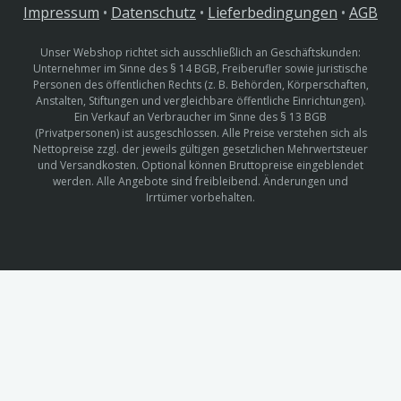
Impressum
•
Datenschutz
•
Lieferbedingungen
•
AGB
Unser Webshop richtet sich ausschließlich an Geschäftskunden:
Unternehmer im Sinne des § 14 BGB, Freiberufler sowie juristische
Personen des öffentlichen Rechts (z. B. Behörden, Körperschaften,
Anstalten, Stiftungen und vergleichbare öffentliche Einrichtungen).
Ein Verkauf an Verbraucher im Sinne des § 13 BGB
(Privatpersonen) ist ausgeschlossen. Alle Preise verstehen sich als
Nettopreise zzgl. der jeweils gültigen gesetzlichen Mehrwertsteuer
und Versandkosten. Optional können Bruttopreise eingeblendet
werden. Alle Angebote sind freibleibend. Änderungen und
Irrtümer vorbehalten.