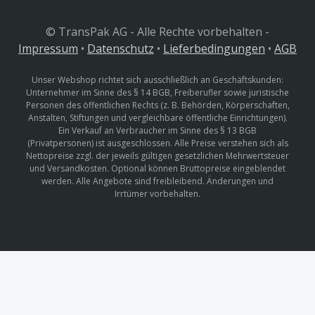
© TransPak AG - Alle Rechte vorbehalten -
Impressum
•
Datenschutz
•
Lieferbedingungen
•
AGB
Unser Webshop richtet sich ausschließlich an Geschäftskunden:
Unternehmer im Sinne des § 14 BGB, Freiberufler sowie juristische
Personen des öffentlichen Rechts (z. B. Behörden, Körperschaften,
Anstalten, Stiftungen und vergleichbare öffentliche Einrichtungen).
Ein Verkauf an Verbraucher im Sinne des § 13 BGB
(Privatpersonen) ist ausgeschlossen. Alle Preise verstehen sich als
Nettopreise zzgl. der jeweils gültigen gesetzlichen Mehrwertsteuer
und Versandkosten. Optional können Bruttopreise eingeblendet
werden. Alle Angebote sind freibleibend. Änderungen und
Irrtümer vorbehalten.
Weitere umweltschützende /
München
nachhaltige Maßnahmen: