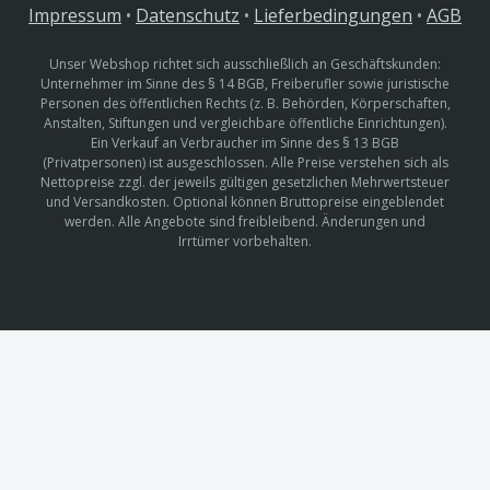
Impressum
•
Datenschutz
•
Lieferbedingungen
•
AGB
Unser Webshop richtet sich ausschließlich an Geschäftskunden:
Unternehmer im Sinne des § 14 BGB, Freiberufler sowie juristische
Personen des öffentlichen Rechts (z. B. Behörden, Körperschaften,
Anstalten, Stiftungen und vergleichbare öffentliche Einrichtungen).
Ein Verkauf an Verbraucher im Sinne des § 13 BGB
(Privatpersonen) ist ausgeschlossen. Alle Preise verstehen sich als
Nettopreise zzgl. der jeweils gültigen gesetzlichen Mehrwertsteuer
und Versandkosten. Optional können Bruttopreise eingeblendet
werden. Alle Angebote sind freibleibend. Änderungen und
Irrtümer vorbehalten.