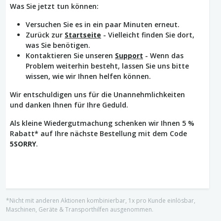
Was Sie jetzt tun können:
Versuchen Sie es in ein paar Minuten erneut.
Zurück zur
Startseite
- Vielleicht finden Sie dort,
was Sie benötigen.
Kontaktieren Sie unseren
Support
- Wenn das
Problem weiterhin besteht, lassen Sie uns bitte
wissen, wie wir Ihnen helfen können.
Wir entschuldigen uns für die Unannehmlichkeiten
und danken Ihnen für Ihre Geduld.
Als kleine Wiedergutmachung schenken wir Ihnen 5 %
Rabatt* auf Ihre nächste Bestellung mit dem Code
5SORRY
.
*Nicht mit anderen Aktionen kombinierbar, 1x pro Kunde einlösbar,
Maschinen, Geräte & Transporthilfen ausgenommen.