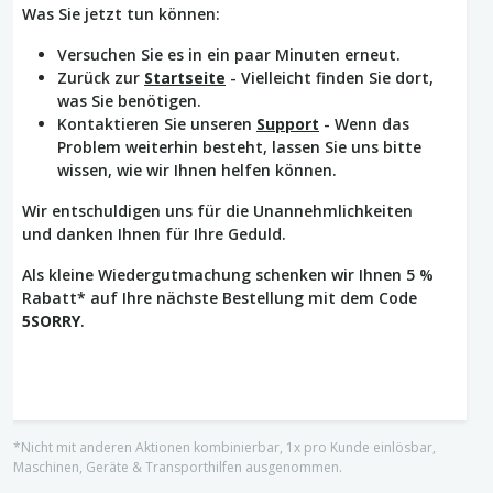
Was Sie jetzt tun können:
Versuchen Sie es in ein paar Minuten erneut.
Zurück zur
Startseite
- Vielleicht finden Sie dort,
was Sie benötigen.
Kontaktieren Sie unseren
Support
- Wenn das
Problem weiterhin besteht, lassen Sie uns bitte
wissen, wie wir Ihnen helfen können.
Wir entschuldigen uns für die Unannehmlichkeiten
und danken Ihnen für Ihre Geduld.
Als kleine Wiedergutmachung schenken wir Ihnen 5 %
Rabatt* auf Ihre nächste Bestellung mit dem Code
5SORRY
.
*Nicht mit anderen Aktionen kombinierbar, 1x pro Kunde einlösbar,
Maschinen, Geräte & Transporthilfen ausgenommen.