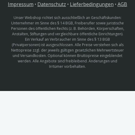
Impressum
•
Datenschutz
•
Lieferbedingungen
•
AGB
Unser Webshop richtet sich ausschließlich an Geschäftskunden:
Unternehmer im Sinne des § 14 BGB, Freiberufler sowie juristische
Personen des öffentlichen Rechts (z. B. Behörden, Körperschaften,
Anstalten, Stiftungen und vergleichbare öffentliche Einrichtungen).
Ein Verkauf an Verbraucher im Sinne des § 13 BGB
(Privatpersonen) ist ausgeschlossen. Alle Preise verstehen sich als
Nettopreise zzgl. der jeweils gültigen gesetzlichen Mehrwertsteuer
und Versandkosten. Optional können Bruttopreise eingeblendet
werden. Alle Angebote sind freibleibend. Änderungen und
Irrtümer vorbehalten.