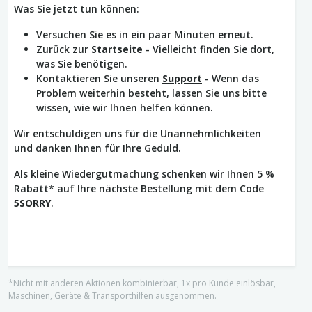
Was Sie jetzt tun können:
Versuchen Sie es in ein paar Minuten erneut.
Zurück zur
Startseite
- Vielleicht finden Sie dort,
was Sie benötigen.
Kontaktieren Sie unseren
Support
- Wenn das
Problem weiterhin besteht, lassen Sie uns bitte
wissen, wie wir Ihnen helfen können.
Wir entschuldigen uns für die Unannehmlichkeiten
und danken Ihnen für Ihre Geduld.
Als kleine Wiedergutmachung schenken wir Ihnen 5 %
Rabatt* auf Ihre nächste Bestellung mit dem Code
5SORRY
.
*Nicht mit anderen Aktionen kombinierbar, 1x pro Kunde einlösbar,
Maschinen, Geräte & Transporthilfen ausgenommen.