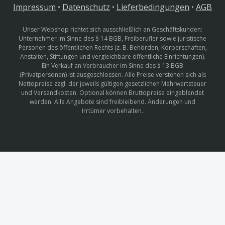
Impressum
•
Datenschutz
•
Lieferbedingungen
•
AGB
Unser Webshop richtet sich ausschließlich an Geschäftskunden:
Unternehmer im Sinne des § 14 BGB, Freiberufler sowie juristische
Personen des öffentlichen Rechts (z. B. Behörden, Körperschaften,
Anstalten, Stiftungen und vergleichbare öffentliche Einrichtungen).
Ein Verkauf an Verbraucher im Sinne des § 13 BGB
(Privatpersonen) ist ausgeschlossen. Alle Preise verstehen sich als
Nettopreise zzgl. der jeweils gültigen gesetzlichen Mehrwertsteuer
und Versandkosten. Optional können Bruttopreise eingeblendet
werden. Alle Angebote sind freibleibend. Änderungen und
Irrtümer vorbehalten.