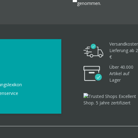
genommen.
Versandkosten
Lieferung ab 2
€
Über 40.000
Artikel
auf
Lager
ungslexikon
enservice