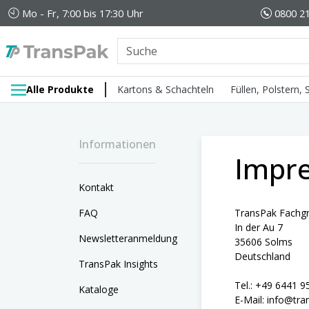
Mo - Fr, 7:00 bis 17:30 Uhr
0800 21
Alle Produkte
Kartons & Schachteln
Füllen, Polstern,
Informationen
Impr
Kontakt
FAQ
TransPak Fachgr
In der Au 7
Newsletteranmeldung
35606 Solms
Deutschland
TransPak Insights
Tel.: +49 6441 9
Kataloge
E-Mail: info@tra