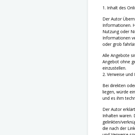
1. Inhalt des On
Der Autor Übernim
Informationen. H
Nutzung oder Ni
Informationen ve
oder grob fahrlä
Alle Angebote si
Angebot ohne ges
einzustellen.
2. Verweise und 
Bei direkten ode
liegen, würde ei
und es ihm techn
Der Autor erklär
Inhalten waren. D
gelinkten/verknüp
die nach der Lin
und Verweise sow