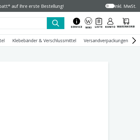
tt* auf Ihre erste Bestellung!
inkl. MwSt.
WARENKORB
SERVICE
LISTE
KONTO
WIKI
tel
Klebebänder & Verschlussmittel
Versandverpackungen
U