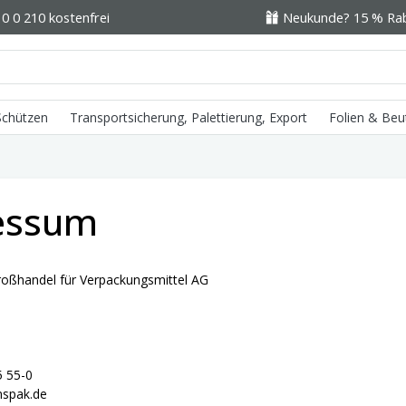
0 0 210 kostenfrei
Neukunde? 15 % Raba
 Schützen
Transportsicherung, Palettierung, Export
Folien & Beu
essum
oßhandel für Verpackungsmittel AG
5 55-0
nspak.de