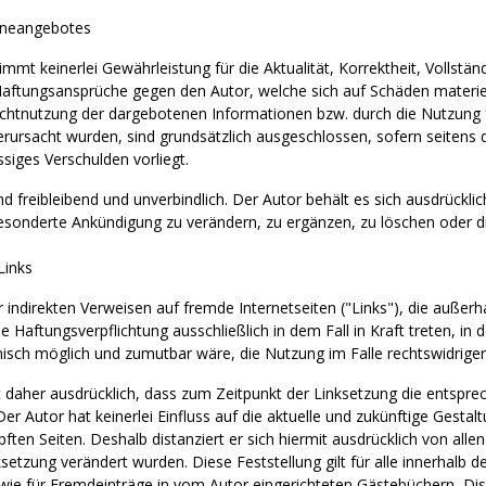
lineangebotes
mt keinerlei Gewährleistung für die Aktualität, Korrektheit, Vollständ
aftungsansprüche gegen den Autor, welche sich auf Schäden materielle
chtnutzung der dargebotenen Informationen bzw. durch die Nutzung f
rursacht wurden, sind grundsätzlich ausgeschlossen, sofern seitens d
ssiges Verschulden vorliegt.
nd freibleibend und unverbindlich. Der Autor behält es sich ausdrückli
onderte Ankündigung zu verändern, zu ergänzen, zu löschen oder die
Links
r indirekten Verweisen auf fremde Internetseiten ("Links"), die auße
ne Haftungsverpflichtung ausschließlich in dem Fall in Kraft treten, i
isch möglich und zumutbar wäre, die Nutzung im Falle rechtswidriger 
t daher ausdrücklich, dass zum Zeitpunkt der Linksetzung die entsprech
er Autor hat keinerlei Einfluss auf die aktuelle und zukünftige Gestalt
ften Seiten. Deshalb distanziert er sich hiermit ausdrücklich von allen
ksetzung verändert wurden. Diese Feststellung gilt für alle innerhalb
ie für Fremdeinträge in vom Autor eingerichteten Gästebüchern, Disku