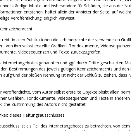
 unvollständige Inhalte und insbesondere für Schäden, die aus der Nu
ormationen entstehen, haftet allein der Anbieter der Seite, auf welch
eilige Veröffentlichung lediglich verweist.
 Kennzeichenrecht
strebt, in allen Publikationen die Urheberrechte der verwendeten G
n, von ihm selbst erstellte Grafiken, Tondokumente, Videosequenzen 
kumente, Videosequenzen und Texte zurückzugreifen.
es Internetangebotes genannten und ggf. durch Dritte geschätzten M
 den Bestimmungen des jeweils gültigen Kennzeichenrechts und den B
in aufgrund der bloßen Nennung ist nicht der Schluß zu ziehen, dass 
 veröffentlichte, vom Autor selbst erstellte Objekte bleibt allein beim
her Grafiken, Tondokumente, Videosequenzen und Texte in anderen e
kliche Zustimmung des Autors nicht gestattet.
mkeit dieses Haftungsausschlusses
usschluss ist als Teil des Internetangebotes zu betrachten, von dem