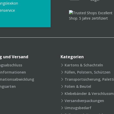
ungslexikon
enservice
g und Versand
Kategorien
agsabschluss
Kartons & Schachteln
rinformationen
Füllen, Polstern, Schützen
mationsabwicklung
Transportsicherung, Palett
ngsarten
Folien & Beutel
Klebebänder & Verschlussmi
Versandverpackungen
Umzugsbedarf