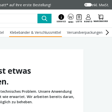
tt* auf Ihre erste Bestellung!
inkl. MwSt.
WARENKORB
SERVICE
LISTE
KONTO
WIKI
tel
Klebebänder & Verschlussmittel
Versandverpackungen
U
st etwas
en.
in technisches Problem. Unsere Anwendung
wie erwartet. Wir arbeiten bereits daran,
öglich zu beheben.