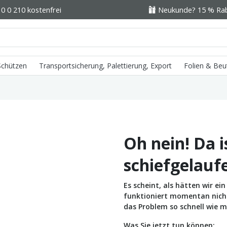
0 0 210 kostenfrei
Neukunde? 15 % Raba
 Schützen
Transportsicherung, Palettierung, Export
Folien & Beu
Oh nein! Da i
schiefgelauf
Es scheint, als hätten wir e
funktioniert momentan nicht 
das Problem so schnell wie m
Was Sie jetzt tun können: