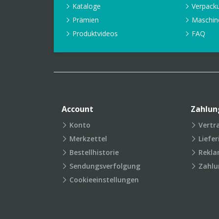
Kataloge
Verpack
Prämien
Maschin
Produktvideos
FAQ
Account
Zahlun
Konto
Vertr
Merkzettel
Liefe
Bestellhistorie
Rekla
Sendungsverfolgung
Zahlu
Cookieeinstellungen