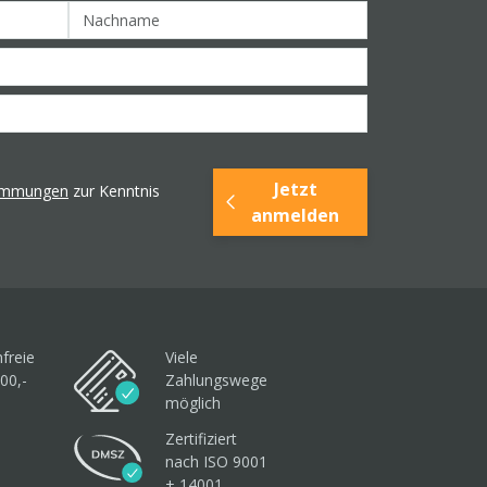
Jetzt
timmungen
zur Kenntnis
anmelden
freie
Viele
00,-
Zahlungswege
möglich
Zertifiziert
nach ISO 9001
+ 14001