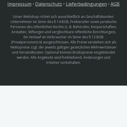
Impressum
•
Datenschutz
•
Lieferbedingungen
•
AGB
Unser Webshop richtet sich ausschließlich an Geschäftskunden:
Unternehmer im Sinne des § 14 BGB, Freiberufler sowie juristische
Personen des öffentlichen Rechts (z. B. Behörden, Körperschaften,
Anstalten, Stiftungen und vergleichbare öffentliche Einrichtungen).
Ein Verkauf an Verbraucher im Sinne des § 13 BGB
(Privatpersonen) ist ausgeschlossen. Alle Preise verstehen sich als
Nettopreise zzgl. der jeweils gültigen gesetzlichen Mehrwertsteuer
und Versandkosten. Optional können Bruttopreise eingeblendet
werden. Alle Angebote sind freibleibend. Änderungen und
Irrtümer vorbehalten.