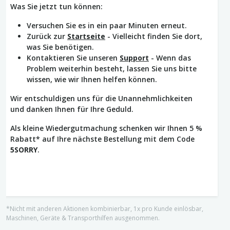
Was Sie jetzt tun können:
Versuchen Sie es in ein paar Minuten erneut.
Zurück zur
Startseite
- Vielleicht finden Sie dort,
was Sie benötigen.
Kontaktieren Sie unseren
Support
- Wenn das
Problem weiterhin besteht, lassen Sie uns bitte
wissen, wie wir Ihnen helfen können.
Wir entschuldigen uns für die Unannehmlichkeiten
und danken Ihnen für Ihre Geduld.
Als kleine Wiedergutmachung schenken wir Ihnen 5 %
Rabatt* auf Ihre nächste Bestellung mit dem Code
5SORRY
.
*Nicht mit anderen Aktionen kombinierbar, 1x pro Kunde einlösbar,
Maschinen, Geräte & Transporthilfen ausgenommen.