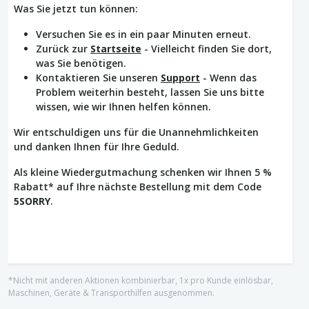
Was Sie jetzt tun können:
Versuchen Sie es in ein paar Minuten erneut.
Zurück zur
Startseite
- Vielleicht finden Sie dort,
was Sie benötigen.
Kontaktieren Sie unseren
Support
- Wenn das
Problem weiterhin besteht, lassen Sie uns bitte
wissen, wie wir Ihnen helfen können.
Wir entschuldigen uns für die Unannehmlichkeiten
und danken Ihnen für Ihre Geduld.
Als kleine Wiedergutmachung schenken wir Ihnen 5 %
Rabatt* auf Ihre nächste Bestellung mit dem Code
5SORRY
.
*Nicht mit anderen Aktionen kombinierbar, 1x pro Kunde einlösbar,
Maschinen, Geräte & Transporthilfen ausgenommen.