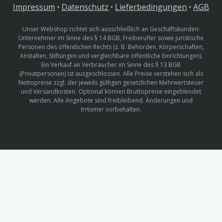
Impressum
•
Datenschutz
•
Lieferbedingungen
•
AGB
Unser Webshop richtet sich ausschließlich an Geschäftskunden:
Unternehmer im Sinne des § 14 BGB, Freiberufler sowie juristische
Personen des öffentlichen Rechts (z. B. Behörden, Körperschaften,
Anstalten, Stiftungen und vergleichbare öffentliche Einrichtungen).
Ein Verkauf an Verbraucher im Sinne des § 13 BGB
(Privatpersonen) ist ausgeschlossen. Alle Preise verstehen sich als
Nettopreise zzgl. der jeweils gültigen gesetzlichen Mehrwertsteuer
und Versandkosten. Optional können Bruttopreise eingeblendet
werden. Alle Angebote sind freibleibend. Änderungen und
Irrtümer vorbehalten.