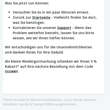
Was Sie jetzt tun können:
Versuchen Sie es in ein paar Minuten erneut.
Zurück zur
Startseite
- Vielleicht finden Sie dort,
was Sie benötigen.
Kontaktieren Sie unseren
Support
- Wenn das
Problem weiterhin besteht, lassen Sie uns bitte
wissen, wie wir Ihnen helfen können.
Wir entschuldigen uns für die Unannehmlichkeiten
und danken Ihnen für Ihre Geduld.
Als kleine Wiedergutmachung schenken wir Ihnen 5 %
Rabatt* auf Ihre nächste Bestellung mit dem Code
5SORRY
.
*Nicht mit anderen Aktionen kombinierbar, 1x pro Kunde einlösbar,
Maschinen, Geräte & Transporthilfen ausgenommen.