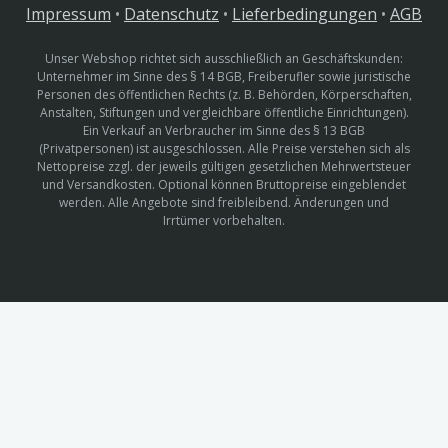
Impressum
•
Datenschutz
•
Lieferbedingungen
•
AGB
Unser Webshop richtet sich ausschließlich an Geschäftskunden:
Unternehmer im Sinne des § 14 BGB, Freiberufler sowie juristische
Personen des öffentlichen Rechts (z. B. Behörden, Körperschaften,
Anstalten, Stiftungen und vergleichbare öffentliche Einrichtungen).
Ein Verkauf an Verbraucher im Sinne des § 13 BGB
(Privatpersonen) ist ausgeschlossen. Alle Preise verstehen sich als
Nettopreise zzgl. der jeweils gültigen gesetzlichen Mehrwertsteuer
und Versandkosten. Optional können Bruttopreise eingeblendet
werden. Alle Angebote sind freibleibend. Änderungen und
Irrtümer vorbehalten.