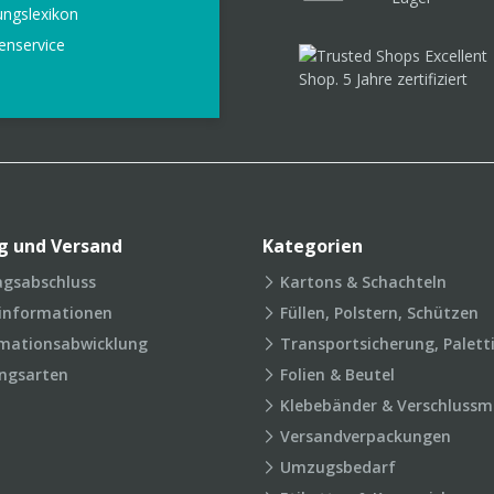
ungslexikon
enservice
g und Versand
Kategorien
agsabschluss
Kartons & Schachteln
rinformationen
Füllen, Polstern, Schützen
mationsabwicklung
Transportsicherung, Palett
ngsarten
Folien & Beutel
Klebebänder & Verschlussmi
Versandverpackungen
Umzugsbedarf