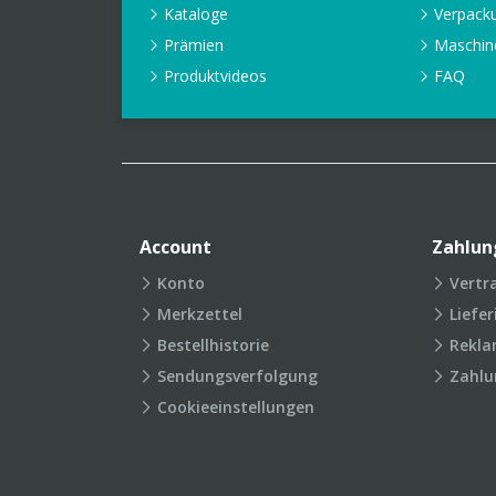
Kataloge
Verpack
Prämien
Maschin
Produktvideos
FAQ
Account
Zahlun
Konto
Vertr
Merkzettel
Liefe
Bestellhistorie
Rekla
Sendungsverfolgung
Zahlu
Cookieeinstellungen