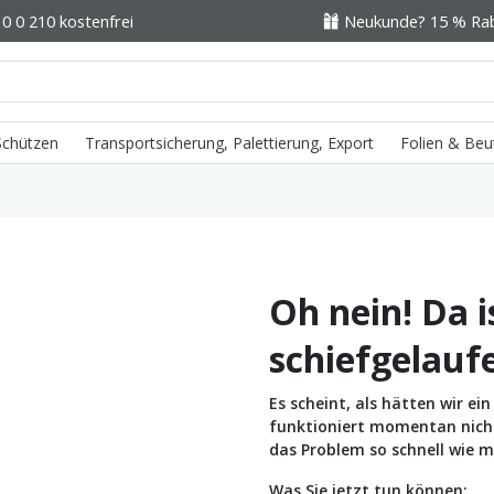
0 0 210 kostenfrei
Neukunde? 15 % Raba
 Schützen
Transportsicherung, Palettierung, Export
Folien & Beu
Oh nein! Da i
schiefgelauf
Es scheint, als hätten wir e
funktioniert momentan nicht 
das Problem so schnell wie m
Was Sie jetzt tun können: