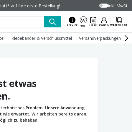
tt* auf Ihre erste Bestellung!
inkl. MwSt.
WARENKORB
SERVICE
LISTE
KONTO
WIKI
tel
Klebebänder & Verschlussmittel
Versandverpackungen
U
st etwas
en.
in technisches Problem. Unsere Anwendung
wie erwartet. Wir arbeiten bereits daran,
öglich zu beheben.