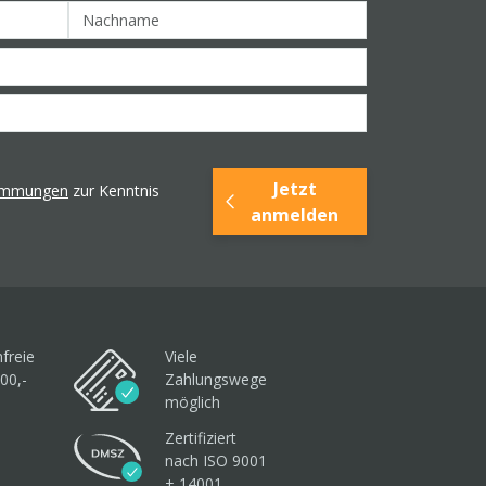
Jetzt
timmungen
zur Kenntnis
anmelden
freie
Viele
00,-
Zahlungswege
möglich
Zertifiziert
nach ISO 9001
+ 14001