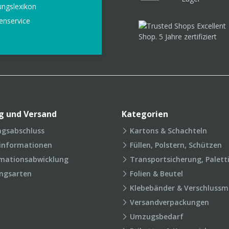
ungslexikon
enservice
g und Versand
Kategorien
agsabschluss
Kartons & Schachteln
rinformationen
Füllen, Polstern, Schützen
mationsabwicklung
Transportsicherung, Palett
ngsarten
Folien & Beutel
Klebebänder & Verschlussmi
Versandverpackungen
Umzugsbedarf