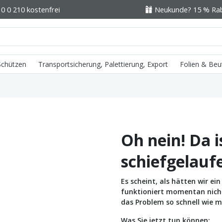
0 0 210 kostenfrei
Neukunde? 15 % Raba
 Schützen
Transportsicherung, Palettierung, Export
Folien & Beu
Oh nein! Da i
schiefgelauf
Es scheint, als hätten wir e
funktioniert momentan nicht 
das Problem so schnell wie m
Was Sie jetzt tun können: