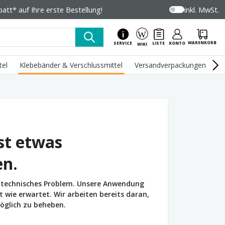
tt* auf Ihre erste Bestellung!
inkl. MwSt.
WARENKORB
SERVICE
LISTE
KONTO
WIKI
tel
Klebebänder & Verschlussmittel
Versandverpackungen
U
st etwas
en.
in technisches Problem. Unsere Anwendung
wie erwartet. Wir arbeiten bereits daran,
öglich zu beheben.