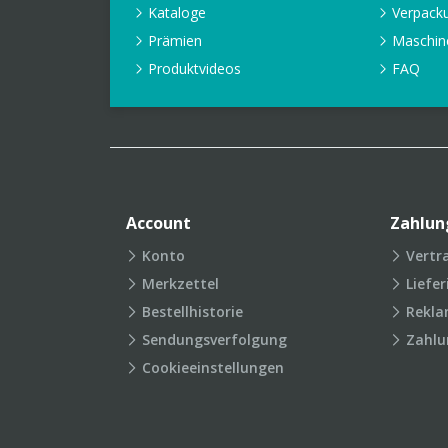
Kataloge
Verpack
Prämien
Maschin
Produktvideos
FAQ
Account
Zahlun
Konto
Vertr
Merkzettel
Liefe
Bestellhistorie
Rekla
Sendungsverfolgung
Zahlu
Cookieeinstellungen