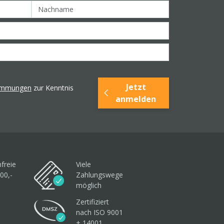
Jetzt
timmungen
zur Kenntnis
anmelden
freie
Viele
00,-
Zahlungswege
möglich
Zertifiziert
nach ISO 9001
+ 14001