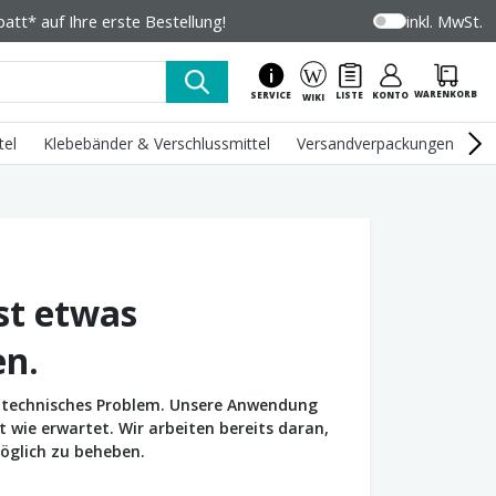
tt* auf Ihre erste Bestellung!
inkl. MwSt.
WARENKORB
SERVICE
LISTE
KONTO
WIKI
tel
Klebebänder & Verschlussmittel
Versandverpackungen
U
st etwas
en.
in technisches Problem. Unsere Anwendung
wie erwartet. Wir arbeiten bereits daran,
öglich zu beheben.