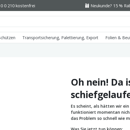
0 0 210 kostenfrei
Neukunde? 15 % Raba
 Schützen
Transportsicherung, Palettierung, Export
Folien & Beu
Oh nein! Da i
schiefgelauf
Es scheint, als hätten wir e
funktioniert momentan nicht 
das Problem so schnell wie m
Was Sie jetzt tun können: