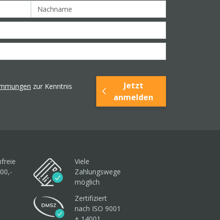
Jetzt
timmungen
zur Kenntnis
anmelden
freie
Viele
00,-
Zahlungswege
möglich
Zertifiziert
nach ISO 9001
+ 14001