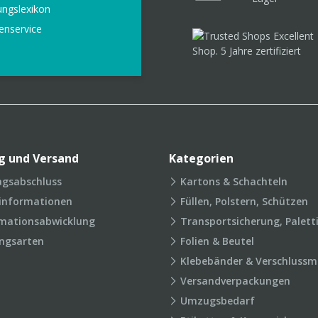
ungslexikon
enservice
g und Versand
Kategorien
agsabschluss
Kartons & Schachteln
rinformationen
Füllen, Polstern, Schützen
mationsabwicklung
Transportsicherung, Palett
ngsarten
Folien & Beutel
Klebebänder & Verschlussmi
Versandverpackungen
Umzugsbedarf