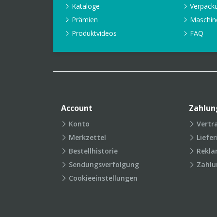
Kataloge
Verpack
Prämien
Maschin
Produktvideos
FAQ
Account
Zahlun
Konto
Vertr
Merkzettel
Liefe
Bestellhistorie
Rekla
Sendungsverfolgung
Zahlu
Cookieeinstellungen