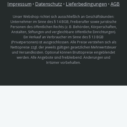
Impressum
•
Datenschutz
•
Lieferbedingungen
•
AGB
Unser Webshop richtet sich ausschließlich an Geschäftskunden:
Unternehmer im Sinne des § 14 BGB, Freiberufler sowie juristische
Personen des öffentlichen Rechts (z. B. Behörden, Körperschaften,
Anstalten, Stiftungen und vergleichbare öffentliche Einrichtungen).
Ein Verkauf an Verbraucher im Sinne des § 13 BGB
(Privatpersonen) ist ausgeschlossen. Alle Preise verstehen sich als
Nettopreise zzgl. der jeweils gültigen gesetzlichen Mehrwertsteuer
und Versandkosten. Optional können Bruttopreise eingeblendet
werden. Alle Angebote sind freibleibend. Änderungen und
Irrtümer vorbehalten.