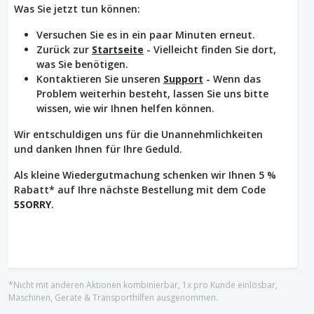
Was Sie jetzt tun können:
Versuchen Sie es in ein paar Minuten erneut.
Zurück zur
Startseite
- Vielleicht finden Sie dort,
was Sie benötigen.
Kontaktieren Sie unseren
Support
- Wenn das
Problem weiterhin besteht, lassen Sie uns bitte
wissen, wie wir Ihnen helfen können.
Wir entschuldigen uns für die Unannehmlichkeiten
und danken Ihnen für Ihre Geduld.
Als kleine Wiedergutmachung schenken wir Ihnen 5 %
Rabatt* auf Ihre nächste Bestellung mit dem Code
5SORRY
.
*Nicht mit anderen Aktionen kombinierbar, 1x pro Kunde einlösbar,
Maschinen, Geräte & Transporthilfen ausgenommen.