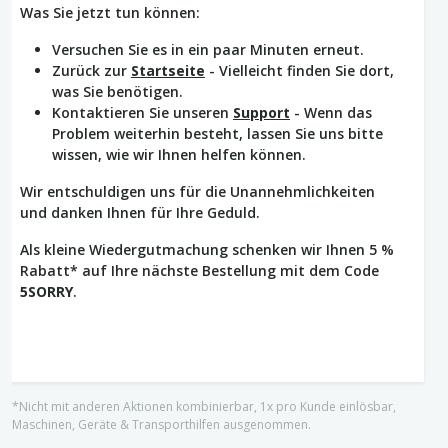
Was Sie jetzt tun können:
Versuchen Sie es in ein paar Minuten erneut.
Zurück zur
Startseite
- Vielleicht finden Sie dort,
was Sie benötigen.
Kontaktieren Sie unseren
Support
- Wenn das
Problem weiterhin besteht, lassen Sie uns bitte
wissen, wie wir Ihnen helfen können.
Wir entschuldigen uns für die Unannehmlichkeiten
und danken Ihnen für Ihre Geduld.
Als kleine Wiedergutmachung schenken wir Ihnen 5 %
Rabatt* auf Ihre nächste Bestellung mit dem Code
5SORRY
.
*Nicht mit anderen Aktionen kombinierbar, 1x pro Kunde einlösbar,
Maschinen, Geräte & Transporthilfen ausgenommen.