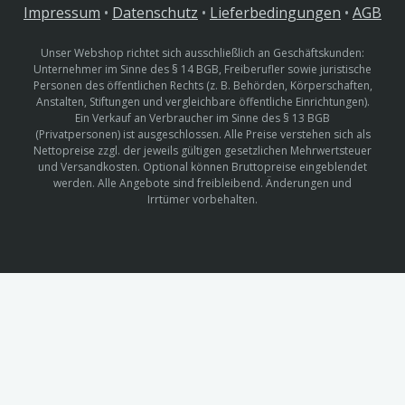
Impressum
•
Datenschutz
•
Lieferbedingungen
•
AGB
Unser Webshop richtet sich ausschließlich an Geschäftskunden:
Unternehmer im Sinne des § 14 BGB, Freiberufler sowie juristische
Personen des öffentlichen Rechts (z. B. Behörden, Körperschaften,
Anstalten, Stiftungen und vergleichbare öffentliche Einrichtungen).
Ein Verkauf an Verbraucher im Sinne des § 13 BGB
(Privatpersonen) ist ausgeschlossen. Alle Preise verstehen sich als
Nettopreise zzgl. der jeweils gültigen gesetzlichen Mehrwertsteuer
und Versandkosten. Optional können Bruttopreise eingeblendet
werden. Alle Angebote sind freibleibend. Änderungen und
Irrtümer vorbehalten.