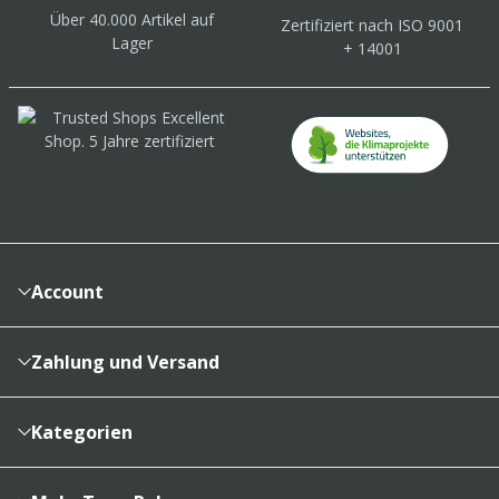
Über 40.000 Artikel
auf
Zertifiziert
nach ISO 9001
Lager
+ 14001
Account
Konto
Merkzettel
Zahlung und Versand
Bestellhistorie
Vertragsabschluss
Sendungsverfolgung
Lieferinformationen
Kategorien
Cookieeinstellungen
Reklamationsabwicklung
Kartons & Schachteln
Zahlungsarten