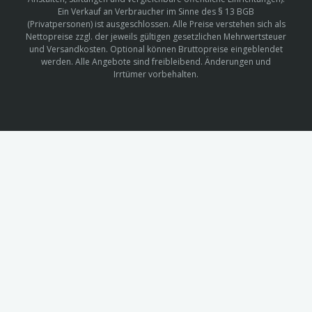
Ein Verkauf an Verbraucher im Sinne des § 13 BGB
(Privatpersonen) ist ausgeschlossen. Alle Preise verstehen sich als
Nettopreise zzgl. der jeweils gültigen gesetzlichen Mehrwertsteuer
und Versandkosten. Optional können Bruttopreise eingeblendet
werden. Alle Angebote sind freibleibend. Änderungen und
Irrtümer vorbehalten.