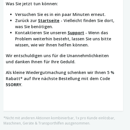
Was Sie jetzt tun können:
Versuchen Sie es in ein paar Minuten erneut.
Zurück zur
Startseite
- Vielleicht finden Sie dort,
was Sie benötigen.
Kontaktieren Sie unseren
Support
- Wenn das
Problem weiterhin besteht, lassen Sie uns bitte
wissen, wie wir Ihnen helfen können.
Wir entschuldigen uns für die Unannehmlichkeiten
und danken Ihnen für Ihre Geduld.
Als kleine Wiedergutmachung schenken wir Ihnen 5 %
Rabatt* auf Ihre nächste Bestellung mit dem Code
5SORRY
.
*Nicht mit anderen Aktionen kombinierbar, 1x pro Kunde einlösbar,
Maschinen, Geräte & Transporthilfen ausgenommen.