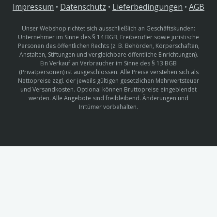
Impressum
•
Datenschutz
•
Lieferbedingungen
•
AGB
Unser Webshop richtet sich ausschließlich an Geschäftskunden:
Unternehmer im Sinne des § 14 BGB, Freiberufler sowie juristische
Personen des öffentlichen Rechts (z. B. Behörden, Körperschaften,
Anstalten, Stiftungen und vergleichbare öffentliche Einrichtungen).
Ein Verkauf an Verbraucher im Sinne des § 13 BGB
(Privatpersonen) ist ausgeschlossen. Alle Preise verstehen sich als
Nettopreise zzgl. der jeweils gültigen gesetzlichen Mehrwertsteuer
und Versandkosten. Optional können Bruttopreise eingeblendet
werden. Alle Angebote sind freibleibend. Änderungen und
Irrtümer vorbehalten.