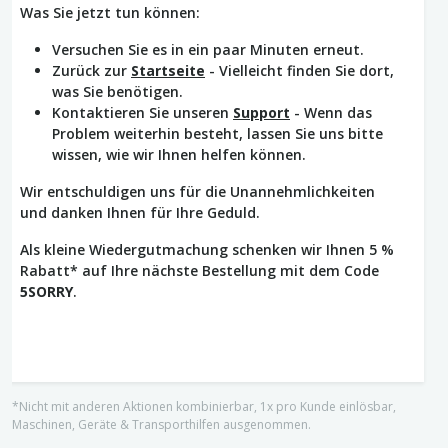
Was Sie jetzt tun können:
Versuchen Sie es in ein paar Minuten erneut.
Zurück zur
Startseite
- Vielleicht finden Sie dort,
was Sie benötigen.
Kontaktieren Sie unseren
Support
- Wenn das
Problem weiterhin besteht, lassen Sie uns bitte
wissen, wie wir Ihnen helfen können.
Wir entschuldigen uns für die Unannehmlichkeiten
und danken Ihnen für Ihre Geduld.
Als kleine Wiedergutmachung schenken wir Ihnen 5 %
Rabatt* auf Ihre nächste Bestellung mit dem Code
5SORRY
.
*Nicht mit anderen Aktionen kombinierbar, 1x pro Kunde einlösbar,
Maschinen, Geräte & Transporthilfen ausgenommen.