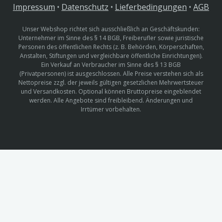
Impressum
•
Datenschutz
•
Lieferbedingungen
•
AGB
Unser Webshop richtet sich ausschließlich an Geschäftskunden:
Unternehmer im Sinne des § 14 BGB, Freiberufler sowie juristische
Personen des öffentlichen Rechts (z. B. Behörden, Körperschaften,
Anstalten, Stiftungen und vergleichbare öffentliche Einrichtungen).
Ein Verkauf an Verbraucher im Sinne des § 13 BGB
(Privatpersonen) ist ausgeschlossen. Alle Preise verstehen sich als
Nettopreise zzgl. der jeweils gültigen gesetzlichen Mehrwertsteuer
und Versandkosten. Optional können Bruttopreise eingeblendet
werden. Alle Angebote sind freibleibend. Änderungen und
Irrtümer vorbehalten.