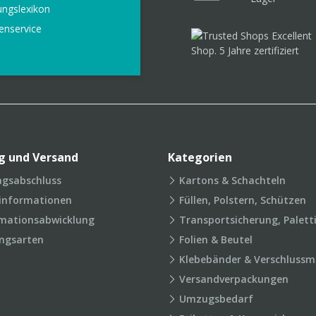
ungslexikon
enservice
g und Versand
Kategorien
agsabschluss
Kartons & Schachteln
rinformationen
Füllen, Polstern, Schützen
mationsabwicklung
Transportsicherung, Palett
ngsarten
Folien & Beutel
Klebebänder & Verschlussmi
Versandverpackungen
Umzugsbedarf