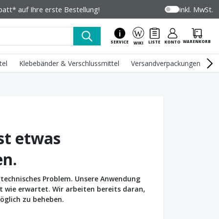
tt* auf Ihre erste Bestellung!
inkl. MwSt.
WARENKORB
SERVICE
LISTE
KONTO
WIKI
tel
Klebebänder & Verschlussmittel
Versandverpackungen
U
st etwas
en.
in technisches Problem. Unsere Anwendung
wie erwartet. Wir arbeiten bereits daran,
öglich zu beheben.