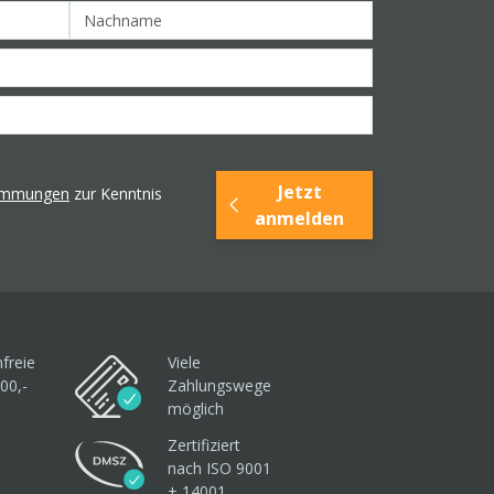
Jetzt
timmungen
zur Kenntnis
anmelden
freie
Viele
00,-
Zahlungswege
möglich
Zertifiziert
nach ISO 9001
+ 14001