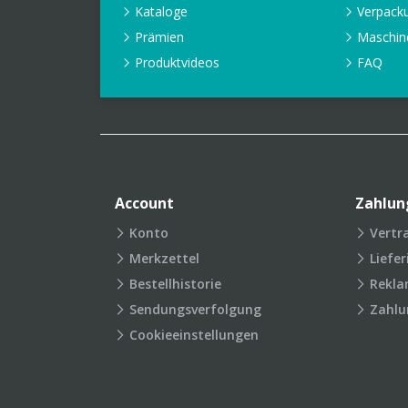
Kataloge
Verpack
Prämien
Maschin
Produktvideos
FAQ
Account
Zahlun
Konto
Vertr
Merkzettel
Liefe
Bestellhistorie
Rekla
Sendungsverfolgung
Zahlu
Cookieeinstellungen