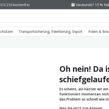
0 0 210 kostenfrei
Neukunde? 15 % Raba
 Schützen
Transportsicherung, Palettierung, Export
Folien & Beu
Oh nein! Da i
schiefgelauf
Es scheint, als hätten wir e
funktioniert momentan nicht 
das Problem so schnell wie m
Was Sie jetzt tun können: