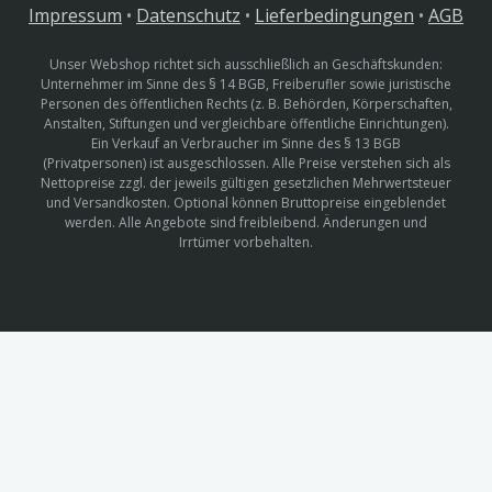
Impressum
•
Datenschutz
•
Lieferbedingungen
•
AGB
Unser Webshop richtet sich ausschließlich an Geschäftskunden:
Unternehmer im Sinne des § 14 BGB, Freiberufler sowie juristische
Personen des öffentlichen Rechts (z. B. Behörden, Körperschaften,
Anstalten, Stiftungen und vergleichbare öffentliche Einrichtungen).
Ein Verkauf an Verbraucher im Sinne des § 13 BGB
(Privatpersonen) ist ausgeschlossen. Alle Preise verstehen sich als
Nettopreise zzgl. der jeweils gültigen gesetzlichen Mehrwertsteuer
und Versandkosten. Optional können Bruttopreise eingeblendet
werden. Alle Angebote sind freibleibend. Änderungen und
Irrtümer vorbehalten.