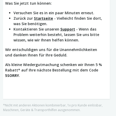
Was Sie jetzt tun können:
Versuchen Sie es in ein paar Minuten erneut.
Zurück zur
Startseite
- Vielleicht finden Sie dort,
was Sie benötigen.
Kontaktieren Sie unseren
Support
- Wenn das
Problem weiterhin besteht, lassen Sie uns bitte
wissen, wie wir Ihnen helfen können.
Wir entschuldigen uns für die Unannehmlichkeiten
und danken Ihnen für Ihre Geduld.
Als kleine Wiedergutmachung schenken wir Ihnen 5 %
Rabatt* auf Ihre nächste Bestellung mit dem Code
5SORRY
.
*Nicht mit anderen Aktionen kombinierbar, 1x pro Kunde einlösbar,
Maschinen, Geräte & Transporthilfen ausgenommen.