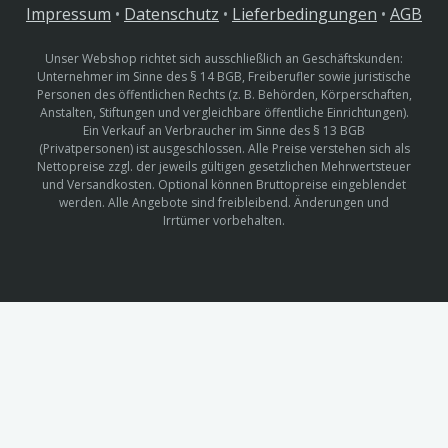
Impressum
•
Datenschutz
•
Lieferbedingungen
•
AGB
Unser Webshop richtet sich ausschließlich an Geschäftskunden:
Unternehmer im Sinne des § 14 BGB, Freiberufler sowie juristische
Personen des öffentlichen Rechts (z. B. Behörden, Körperschaften,
Anstalten, Stiftungen und vergleichbare öffentliche Einrichtungen).
Ein Verkauf an Verbraucher im Sinne des § 13 BGB
(Privatpersonen) ist ausgeschlossen. Alle Preise verstehen sich als
Nettopreise zzgl. der jeweils gültigen gesetzlichen Mehrwertsteuer
und Versandkosten. Optional können Bruttopreise eingeblendet
werden. Alle Angebote sind freibleibend. Änderungen und
Irrtümer vorbehalten.