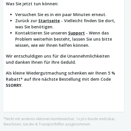
Was Sie jetzt tun können:
Versuchen Sie es in ein paar Minuten erneut.
Zurück zur
Startseite
- Vielleicht finden Sie dort,
was Sie benötigen.
Kontaktieren Sie unseren
Support
- Wenn das
Problem weiterhin besteht, lassen Sie uns bitte
wissen, wie wir Ihnen helfen können.
Wir entschuldigen uns für die Unannehmlichkeiten
und danken Ihnen für Ihre Geduld.
Als kleine Wiedergutmachung schenken wir Ihnen 5 %
Rabatt* auf Ihre nächste Bestellung mit dem Code
5SORRY
.
*Nicht mit anderen Aktionen kombinierbar, 1x pro Kunde einlösbar,
Maschinen, Geräte & Transporthilfen ausgenommen.