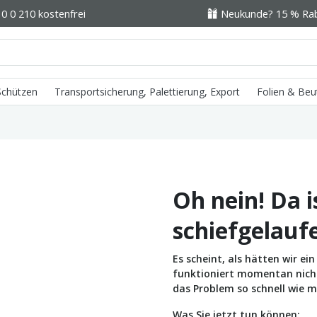
0 0 210 kostenfrei
Neukunde? 15 % Raba
 Schützen
Transportsicherung, Palettierung, Export
Folien & Beu
Oh nein! Da i
schiefgelauf
Es scheint, als hätten wir e
funktioniert momentan nicht 
das Problem so schnell wie m
Was Sie jetzt tun können: