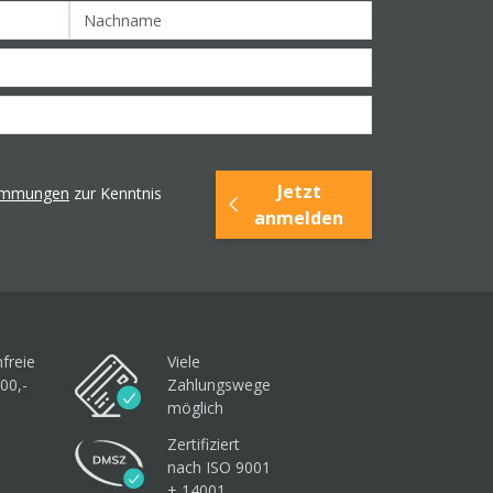
Jetzt
timmungen
zur Kenntnis
anmelden
freie
Viele
00,-
Zahlungswege
möglich
Zertifiziert
nach ISO 9001
+ 14001