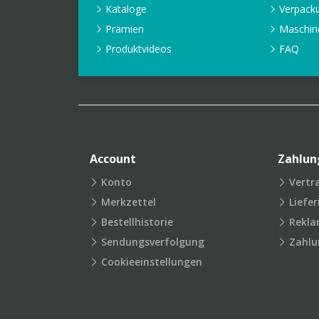
Kataloge
Verpack
Prämien
Maschin
Produktvideos
FAQ
Account
Zahlun
Konto
Vertr
Merkzettel
Liefe
Bestellhistorie
Rekla
Sendungsverfolgung
Zahlu
Cookieeinstellungen