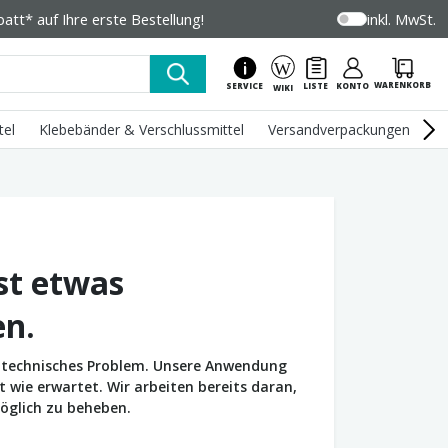
tt* auf Ihre erste Bestellung!
inkl. MwSt.
WARENKORB
SERVICE
LISTE
KONTO
WIKI
tel
Klebebänder & Verschlussmittel
Versandverpackungen
U
st etwas
en.
in technisches Problem. Unsere Anwendung
wie erwartet. Wir arbeiten bereits daran,
öglich zu beheben.