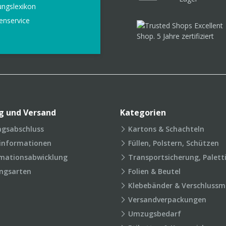
ungslexikon
enservice
g und Versand
Kategorien
agsabschluss
Kartons & Schachteln
rinformationen
Füllen, Polstern, Schützen
mationsabwicklung
Transportsicherung, Palett
ngsarten
Folien & Beutel
Klebebänder & Verschlussmi
Versandverpackungen
Umzugsbedarf