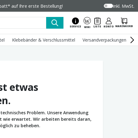
tt* auf Ihre erste Bestellung!
inkl. MwSt.
WARENKORB
SERVICE
LISTE
KONTO
WIKI
tel
Klebebänder & Verschlussmittel
Versandverpackungen
U
st etwas
en.
in technisches Problem. Unsere Anwendung
wie erwartet. Wir arbeiten bereits daran,
öglich zu beheben.