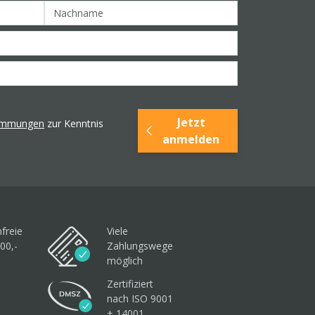
Jetzt
timmungen
zur Kenntnis
anmelden
freie
Viele
00,-
Zahlungswege
möglich
Zertifiziert
nach ISO 9001
+ 14001