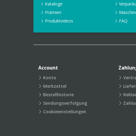
Kataloge
Verpack
Prämien
Maschin
Produktvideos
FAQ
Account
Zahlun
Konto
Vertr
Merkzettel
Liefe
Bestellhistorie
Rekla
Sendungsverfolgung
Zahlu
Cookieeinstellungen