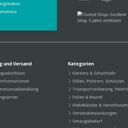
ungslexikon
enservice
g und Versand
Kategorien
agsabschluss
Kartons & Schachteln
rinformationen
Füllen, Polstern, Schützen
mationsabwicklung
Transportsicherung, Palett
ngsarten
Folien & Beutel
Klebebänder & Verschlussmi
Versandverpackungen
Umzugsbedarf