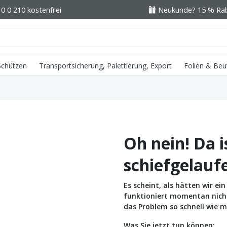
0 0 210 kostenfrei
Neukunde? 15 % Raba
 Schützen
Transportsicherung, Palettierung, Export
Folien & Beu
Oh nein! Da i
schiefgelauf
Es scheint, als hätten wir e
funktioniert momentan nicht 
das Problem so schnell wie m
Was Sie jetzt tun können: