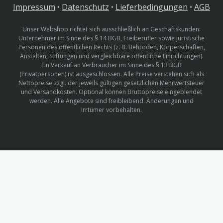
Impressum
•
Datenschutz
•
Lieferbedingungen
•
AGB
Unser Webshop richtet sich ausschließlich an Geschäftskunden:
Unternehmer im Sinne des § 14 BGB, Freiberufler sowie juristische
Personen des öffentlichen Rechts (z. B. Behörden, Körperschaften,
Anstalten, Stiftungen und vergleichbare öffentliche Einrichtungen).
Ein Verkauf an Verbraucher im Sinne des § 13 BGB
(Privatpersonen) ist ausgeschlossen. Alle Preise verstehen sich als
Nettopreise zzgl. der jeweils gültigen gesetzlichen Mehrwertsteuer
und Versandkosten. Optional können Bruttopreise eingeblendet
werden. Alle Angebote sind freibleibend. Änderungen und
Irrtümer vorbehalten.