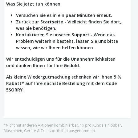
Was Sie jetzt tun können:
Versuchen Sie es in ein paar Minuten erneut.
Zurück zur
Startseite
- Vielleicht finden Sie dort,
was Sie benötigen.
Kontaktieren Sie unseren
Support
- Wenn das
Problem weiterhin besteht, lassen Sie uns bitte
wissen, wie wir Ihnen helfen können.
Wir entschuldigen uns für die Unannehmlichkeiten
und danken Ihnen für Ihre Geduld.
Als kleine Wiedergutmachung schenken wir Ihnen 5 %
Rabatt* auf Ihre nächste Bestellung mit dem Code
5SORRY
.
*Nicht mit anderen Aktionen kombinierbar, 1x pro Kunde einlösbar,
Maschinen, Geräte & Transporthilfen ausgenommen.