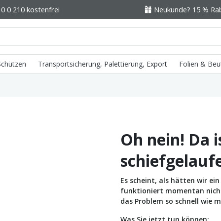
0 0 210 kostenfrei
Neukunde? 15 % Raba
 Schützen
Transportsicherung, Palettierung, Export
Folien & Beu
Oh nein! Da i
schiefgelauf
Es scheint, als hätten wir e
funktioniert momentan nicht 
das Problem so schnell wie m
Was Sie jetzt tun können: