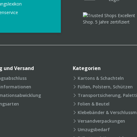
ungslexikon
enservice
g und Versand
Kategorien
agsabschluss
Kartons & Schachteln
rinformationen
Füllen, Polstern, Schützen
mationsabwicklung
Transportsicherung, Palett
ngsarten
Folien & Beutel
Klebebänder & Verschlussmi
Versandverpackungen
Umzugsbedarf