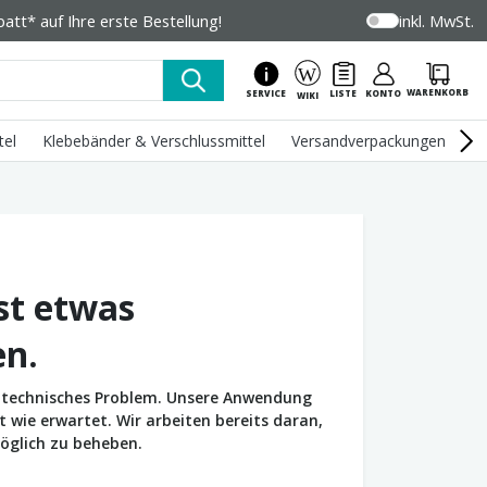
tt* auf Ihre erste Bestellung!
inkl. MwSt.
WARENKORB
SERVICE
LISTE
KONTO
WIKI
tel
Klebebänder & Verschlussmittel
Versandverpackungen
U
st etwas
en.
in technisches Problem. Unsere Anwendung
wie erwartet. Wir arbeiten bereits daran,
öglich zu beheben.