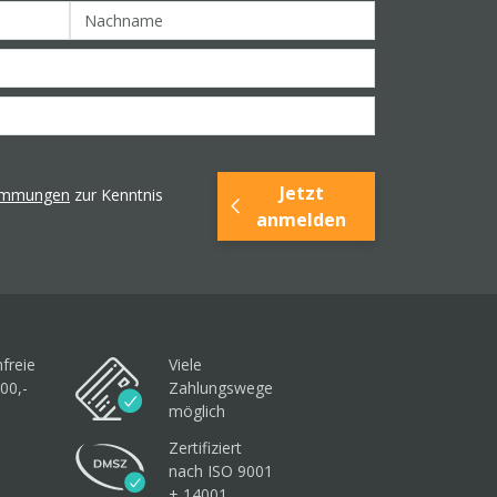
Jetzt
timmungen
zur Kenntnis
anmelden
freie
Viele
00,-
Zahlungswege
möglich
Zertifiziert
nach ISO 9001
+ 14001