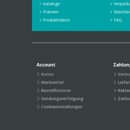
Kataloge
Verpack
Prämien
Maschin
Produktvideos
FAQ
Account
Zahlun
Konto
Vertr
Merkzettel
Liefe
Bestellhistorie
Rekla
Sendungsverfolgung
Zahlu
Cookieeinstellungen