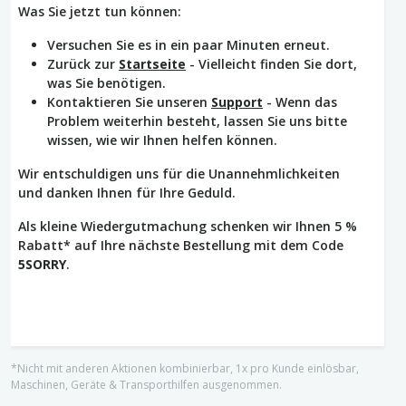
Was Sie jetzt tun können:
Versuchen Sie es in ein paar Minuten erneut.
Zurück zur
Startseite
- Vielleicht finden Sie dort,
was Sie benötigen.
Kontaktieren Sie unseren
Support
- Wenn das
Problem weiterhin besteht, lassen Sie uns bitte
wissen, wie wir Ihnen helfen können.
Wir entschuldigen uns für die Unannehmlichkeiten
und danken Ihnen für Ihre Geduld.
Als kleine Wiedergutmachung schenken wir Ihnen 5 %
Rabatt* auf Ihre nächste Bestellung mit dem Code
5SORRY
.
*Nicht mit anderen Aktionen kombinierbar, 1x pro Kunde einlösbar,
Maschinen, Geräte & Transporthilfen ausgenommen.