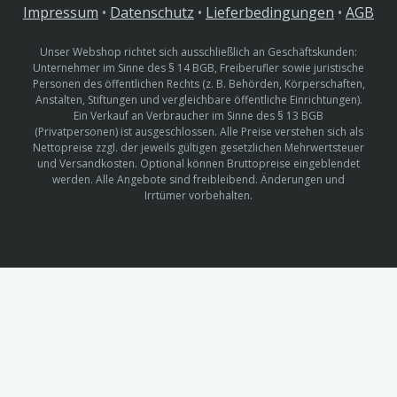
Impressum
•
Datenschutz
•
Lieferbedingungen
•
AGB
Unser Webshop richtet sich ausschließlich an Geschäftskunden:
Unternehmer im Sinne des § 14 BGB, Freiberufler sowie juristische
Personen des öffentlichen Rechts (z. B. Behörden, Körperschaften,
Anstalten, Stiftungen und vergleichbare öffentliche Einrichtungen).
Ein Verkauf an Verbraucher im Sinne des § 13 BGB
(Privatpersonen) ist ausgeschlossen. Alle Preise verstehen sich als
Nettopreise zzgl. der jeweils gültigen gesetzlichen Mehrwertsteuer
und Versandkosten. Optional können Bruttopreise eingeblendet
werden. Alle Angebote sind freibleibend. Änderungen und
Irrtümer vorbehalten.