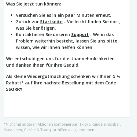
Was Sie jetzt tun können:
Versuchen Sie es in ein paar Minuten erneut.
Zurück zur
Startseite
- Vielleicht finden Sie dort,
was Sie benötigen.
Kontaktieren Sie unseren
Support
- Wenn das
Problem weiterhin besteht, lassen Sie uns bitte
wissen, wie wir Ihnen helfen können.
Wir entschuldigen uns für die Unannehmlichkeiten
und danken Ihnen für Ihre Geduld.
Als kleine Wiedergutmachung schenken wir Ihnen 5 %
Rabatt* auf Ihre nächste Bestellung mit dem Code
5SORRY
.
*Nicht mit anderen Aktionen kombinierbar, 1x pro Kunde einlösbar,
Maschinen, Geräte & Transporthilfen ausgenommen.