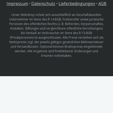
Impressum
•
Datenschutz
•
Lieferbedingungen
•
AGB
Unser Webshop richtet sich ausschließlich an Geschäftskunden:
Unternehmer im Sinne des § 14 BGB, Freiberufler sowie juristische
Personen des öffentlichen Rechts (z. B. Behörden, Körperschaften,
Anstalten, Stiftungen und vergleichbare öffentliche Einrichtungen).
Ein Verkauf an Verbraucher im Sinne des § 13 BGB
(Privatpersonen) ist ausgeschlossen. Alle Preise verstehen sich als
Nettopreise zzgl. der jeweils gültigen gesetzlichen Mehrwertsteuer
und Versandkosten. Optional können Bruttopreise eingeblendet
werden. Alle Angebote sind freibleibend. Änderungen und
Irrtümer vorbehalten.