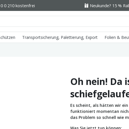
0 0 210 kostenfrei
Neukunde? 15 % Raba
 Schützen
Transportsicherung, Palettierung, Export
Folien & Beu
Oh nein! Da i
schiefgelauf
Es scheint, als hätten wir e
funktioniert momentan nicht 
das Problem so schnell wie m
Was Sie jetzt tun können: