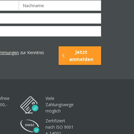
Jetzt
timmungen
zur Kenntnis
anmelden
freie
Viele
00,-
Zahlungswege
möglich
Zertifiziert
nach ISO 9001
+ 14001