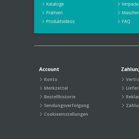
Kataloge
Verpack
Prämien
Maschin
Produktvideos
FAQ
Account
Zahlun
Konto
Vertr
Merkzettel
Liefe
Bestellhistorie
Rekla
Sendungsverfolgung
Zahlu
Cookieeinstellungen