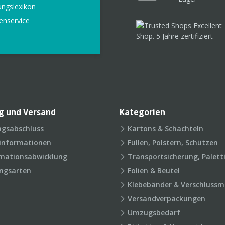
ungslexikon
enservice
g und Versand
Kategorien
agsabschluss
Kartons & Schachteln
rinformationen
Füllen, Polstern, Schützen
mationsabwicklung
Transportsicherung, Palett
ngsarten
Folien & Beutel
Klebebänder & Verschlussmi
Versandverpackungen
Umzugsbedarf