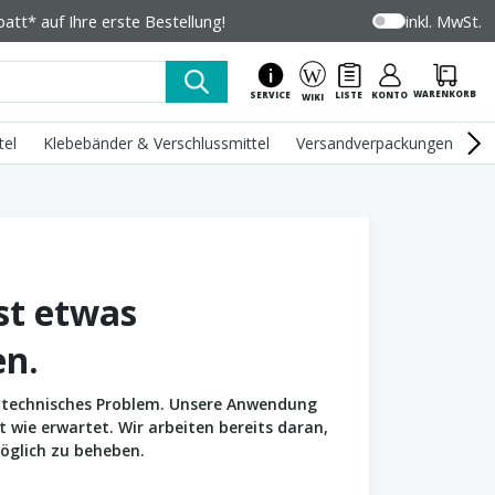
tt* auf Ihre erste Bestellung!
inkl. MwSt.
WARENKORB
SERVICE
LISTE
KONTO
WIKI
tel
Klebebänder & Verschlussmittel
Versandverpackungen
U
st etwas
en.
in technisches Problem. Unsere Anwendung
wie erwartet. Wir arbeiten bereits daran,
öglich zu beheben.