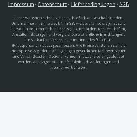
Impressum
•
Datenschutz
•
Lieferbedingungen
•
AGB
Unser Webshop richtet sich ausschließlich an Geschäftskunden:
Unternehmer im Sinne des § 14 BGB, Freiberufler sowie juristische
Personen des öffentlichen Rechts (z. B. Behörden, Körperschaften,
Anstalten, Stiftungen und vergleichbare öffentliche Einrichtungen).
Ein Verkauf an Verbraucher im Sinne des § 13 BGB
(Privatpersonen) ist ausgeschlossen. Alle Preise verstehen sich als
Nettopreise zzgl. der jeweils gültigen gesetzlichen Mehrwertsteuer
und Versandkosten. Optional können Bruttopreise eingeblendet
werden. Alle Angebote sind freibleibend. Änderungen und
Irrtümer vorbehalten.