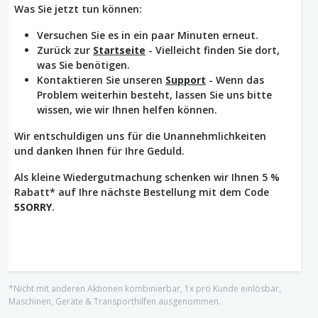
Was Sie jetzt tun können:
Versuchen Sie es in ein paar Minuten erneut.
Zurück zur
Startseite
- Vielleicht finden Sie dort,
was Sie benötigen.
Kontaktieren Sie unseren
Support
- Wenn das
Problem weiterhin besteht, lassen Sie uns bitte
wissen, wie wir Ihnen helfen können.
Wir entschuldigen uns für die Unannehmlichkeiten
und danken Ihnen für Ihre Geduld.
Als kleine Wiedergutmachung schenken wir Ihnen 5 %
Rabatt* auf Ihre nächste Bestellung mit dem Code
5SORRY
.
*Nicht mit anderen Aktionen kombinierbar, 1x pro Kunde einlösbar,
Maschinen, Geräte & Transporthilfen ausgenommen.