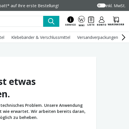
tt* auf Ihre erste Bestellung!
inkl. MwSt.
WARENKORB
SERVICE
LISTE
KONTO
WIKI
tel
Klebebänder & Verschlussmittel
Versandverpackungen
U
st etwas
en.
in technisches Problem. Unsere Anwendung
wie erwartet. Wir arbeiten bereits daran,
öglich zu beheben.