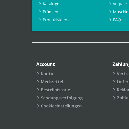
Kataloge
Verpack
Prämien
Maschin
Produktvideos
FAQ
Account
Zahlun
Konto
Vertr
Merkzettel
Liefe
Bestellhistorie
Rekla
Sendungsverfolgung
Zahlu
Cookieeinstellungen