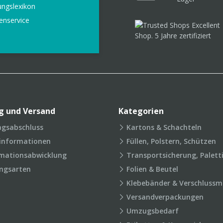
ungslexikon
enservice
g und Versand
Kategorien
agsabschluss
Kartons & Schachteln
rinformationen
Füllen, Polstern, Schützen
mationsabwicklung
Transportsicherung, Palett
ngsarten
Folien & Beutel
Klebebänder & Verschlussmi
Versandverpackungen
Umzugsbedarf