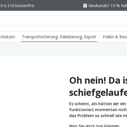
0 0 210 kostenfrei
Neukunde? 15 % Raba
 Schützen
Transportsicherung, Palettierung, Export
Folien & Beu
Oh nein! Da i
schiefgelauf
Es scheint, als hätten wir e
funktioniert momentan nicht 
das Problem so schnell wie m
Was Sie jetzt tun können: