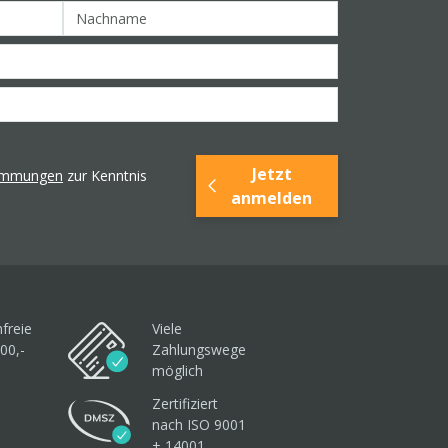
Jetzt
timmungen
zur Kenntnis
anmelden
freie
Viele
00,-
Zahlungswege
möglich
Zertifiziert
nach ISO 9001
+ 14001