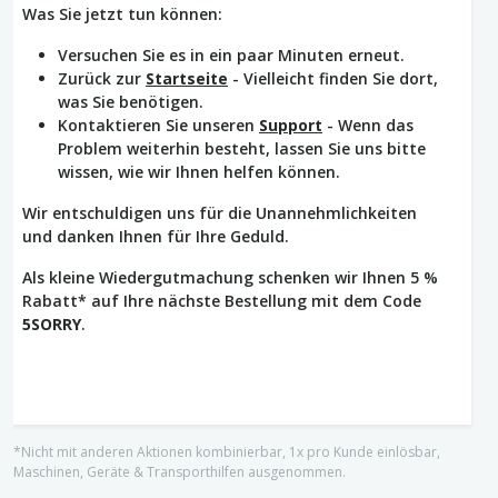
Was Sie jetzt tun können:
Versuchen Sie es in ein paar Minuten erneut.
Zurück zur
Startseite
- Vielleicht finden Sie dort,
was Sie benötigen.
Kontaktieren Sie unseren
Support
- Wenn das
Problem weiterhin besteht, lassen Sie uns bitte
wissen, wie wir Ihnen helfen können.
Wir entschuldigen uns für die Unannehmlichkeiten
und danken Ihnen für Ihre Geduld.
Als kleine Wiedergutmachung schenken wir Ihnen 5 %
Rabatt* auf Ihre nächste Bestellung mit dem Code
5SORRY
.
*Nicht mit anderen Aktionen kombinierbar, 1x pro Kunde einlösbar,
Maschinen, Geräte & Transporthilfen ausgenommen.