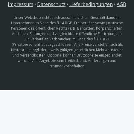
Impressum
•
Datenschutz
•
Lieferbedingungen
•
AGB
Unser Webshop richtet sich ausschließlich an Geschäftskunden:
Unternehmer im Sinne des § 14 BGB, Freiberufler sowie juristische
Personen des öffentlichen Rechts (z. B. Behörden, Körperschaften,
Anstalten, Stiftungen und vergleichbare öffentliche Einrichtungen).
Ein Verkauf an Verbraucher im Sinne des § 13 BGB
(Privatpersonen) ist ausgeschlossen. Alle Preise verstehen sich als
Nettopreise zzgl. der jeweils gültigen gesetzlichen Mehrwertsteuer
und Versandkosten. Optional können Bruttopreise eingeblendet
werden. Alle Angebote sind freibleibend. Änderungen und
Irrtümer vorbehalten.