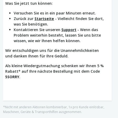
Was Sie jetzt tun können:
Versuchen Sie es in ein paar Minuten erneut.
Zurück zur
Startseite
- Vielleicht finden Sie dort,
was Sie benötigen.
Kontaktieren Sie unseren
Support
- Wenn das
Problem weiterhin besteht, lassen Sie uns bitte
wissen, wie wir Ihnen helfen können.
Wir entschuldigen uns für die Unannehmlichkeiten
und danken Ihnen für Ihre Geduld.
Als kleine Wiedergutmachung schenken wir Ihnen 5 %
Rabatt* auf Ihre nächste Bestellung mit dem Code
5SORRY
.
*Nicht mit anderen Aktionen kombinierbar, 1x pro Kunde einlösbar,
Maschinen, Geräte & Transporthilfen ausgenommen.