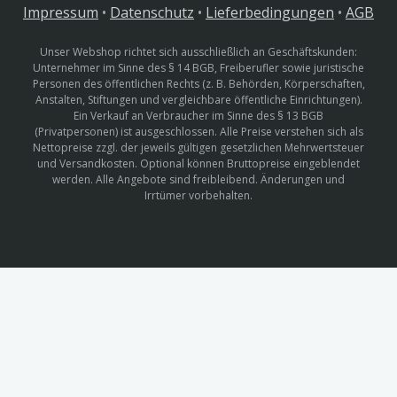
Impressum
•
Datenschutz
•
Lieferbedingungen
•
AGB
Unser Webshop richtet sich ausschließlich an Geschäftskunden:
Unternehmer im Sinne des § 14 BGB, Freiberufler sowie juristische
Personen des öffentlichen Rechts (z. B. Behörden, Körperschaften,
Anstalten, Stiftungen und vergleichbare öffentliche Einrichtungen).
Ein Verkauf an Verbraucher im Sinne des § 13 BGB
(Privatpersonen) ist ausgeschlossen. Alle Preise verstehen sich als
Nettopreise zzgl. der jeweils gültigen gesetzlichen Mehrwertsteuer
und Versandkosten. Optional können Bruttopreise eingeblendet
werden. Alle Angebote sind freibleibend. Änderungen und
Irrtümer vorbehalten.