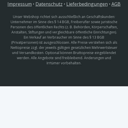
Impressum
•
Datenschutz
•
Lieferbedingungen
•
AGB
Unser Webshop richtet sich ausschließlich an Geschäftskunden:
Unternehmer im Sinne des § 14 BGB, Freiberufler sowie juristische
Personen des öffentlichen Rechts (z. B. Behörden, Körperschaften,
Anstalten, Stiftungen und vergleichbare öffentliche Einrichtungen).
Ein Verkauf an Verbraucher im Sinne des § 13 BGB
(Privatpersonen) ist ausgeschlossen. Alle Preise verstehen sich als
Nettopreise zzgl. der jeweils gültigen gesetzlichen Mehrwertsteuer
und Versandkosten. Optional können Bruttopreise eingeblendet
werden. Alle Angebote sind freibleibend. Änderungen und
Irrtümer vorbehalten.