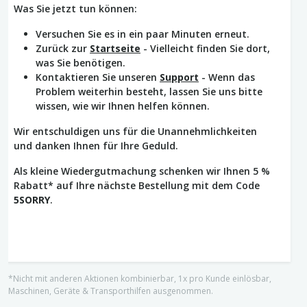
Was Sie jetzt tun können:
Versuchen Sie es in ein paar Minuten erneut.
Zurück zur
Startseite
- Vielleicht finden Sie dort,
was Sie benötigen.
Kontaktieren Sie unseren
Support
- Wenn das
Problem weiterhin besteht, lassen Sie uns bitte
wissen, wie wir Ihnen helfen können.
Wir entschuldigen uns für die Unannehmlichkeiten
und danken Ihnen für Ihre Geduld.
Als kleine Wiedergutmachung schenken wir Ihnen 5 %
Rabatt* auf Ihre nächste Bestellung mit dem Code
5SORRY
.
*Nicht mit anderen Aktionen kombinierbar, 1x pro Kunde einlösbar,
Maschinen, Geräte & Transporthilfen ausgenommen.