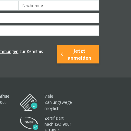
Jetzt
timmungen
zur Kenntnis
anmelden
freie
Viele
00,-
Zahlungswege
möglich
Zertifiziert
nach ISO 9001
+ 14001