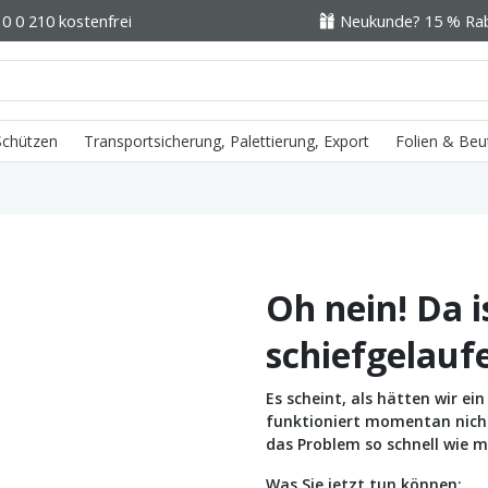
0 0 210 kostenfrei
Neukunde? 15 % Raba
 Schützen
Transportsicherung, Palettierung, Export
Folien & Beu
Oh nein! Da i
schiefgelauf
Es scheint, als hätten wir e
funktioniert momentan nicht 
das Problem so schnell wie m
Was Sie jetzt tun können: