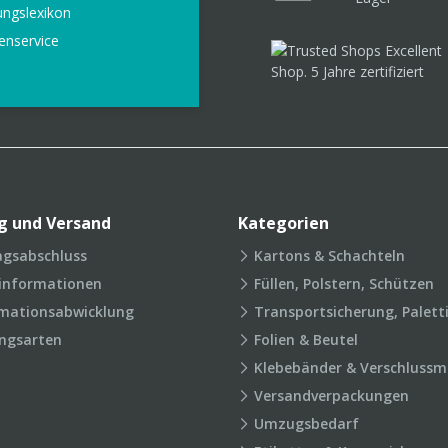
ungslexikon
enservice
g und Versand
Kategorien
agsabschluss
Kartons & Schachteln
rinformationen
Füllen, Polstern, Schützen
mationsabwicklung
Transportsicherung, Palett
ngsarten
Folien & Beutel
Klebebänder & Verschlussmi
Versandverpackungen
Umzugsbedarf