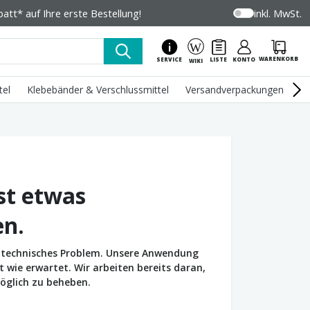
tt* auf Ihre erste Bestellung!
inkl. MwSt.
WARENKORB
SERVICE
LISTE
KONTO
WIKI
tel
Klebebänder & Verschlussmittel
Versandverpackungen
U
st etwas
en.
in technisches Problem. Unsere Anwendung
wie erwartet. Wir arbeiten bereits daran,
öglich zu beheben.