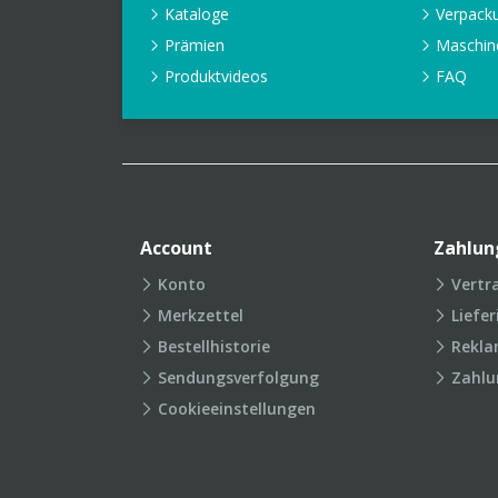
Kataloge
Verpack
Prämien
Maschin
Produktvideos
FAQ
Account
Zahlun
Konto
Vertr
Merkzettel
Liefe
Bestellhistorie
Rekla
Sendungsverfolgung
Zahlu
Cookieeinstellungen