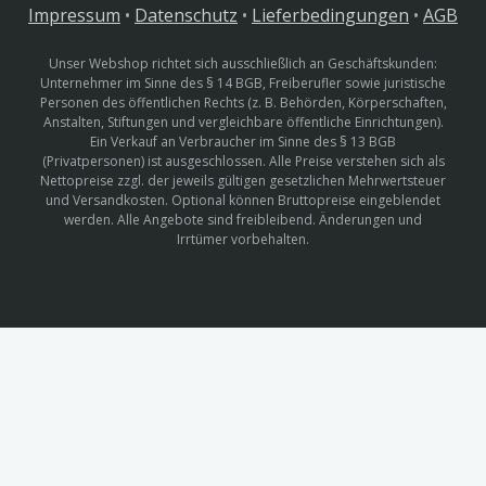
Impressum
•
Datenschutz
•
Lieferbedingungen
•
AGB
Unser Webshop richtet sich ausschließlich an Geschäftskunden:
Unternehmer im Sinne des § 14 BGB, Freiberufler sowie juristische
Personen des öffentlichen Rechts (z. B. Behörden, Körperschaften,
Anstalten, Stiftungen und vergleichbare öffentliche Einrichtungen).
Ein Verkauf an Verbraucher im Sinne des § 13 BGB
(Privatpersonen) ist ausgeschlossen. Alle Preise verstehen sich als
Nettopreise zzgl. der jeweils gültigen gesetzlichen Mehrwertsteuer
und Versandkosten. Optional können Bruttopreise eingeblendet
werden. Alle Angebote sind freibleibend. Änderungen und
Irrtümer vorbehalten.