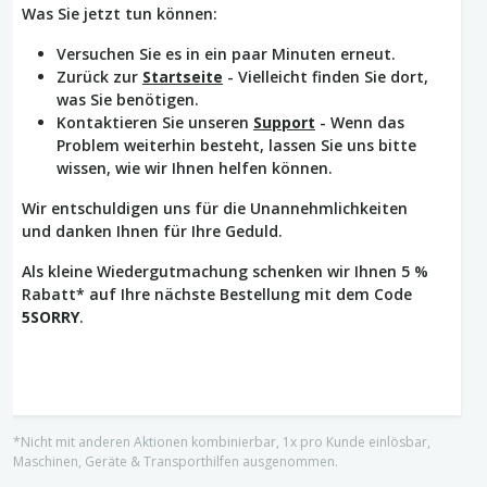
Was Sie jetzt tun können:
Versuchen Sie es in ein paar Minuten erneut.
Zurück zur
Startseite
- Vielleicht finden Sie dort,
was Sie benötigen.
Kontaktieren Sie unseren
Support
- Wenn das
Problem weiterhin besteht, lassen Sie uns bitte
wissen, wie wir Ihnen helfen können.
Wir entschuldigen uns für die Unannehmlichkeiten
und danken Ihnen für Ihre Geduld.
Als kleine Wiedergutmachung schenken wir Ihnen 5 %
Rabatt* auf Ihre nächste Bestellung mit dem Code
5SORRY
.
*Nicht mit anderen Aktionen kombinierbar, 1x pro Kunde einlösbar,
Maschinen, Geräte & Transporthilfen ausgenommen.