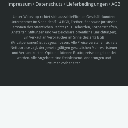
Impressum
•
Datenschutz
•
Lieferbedingungen
•
AGB
Unser Webshop richtet sich ausschließlich an Geschäftskunden:
Unternehmer im Sinne des § 14 BGB, Freiberufler sowie juristische
Personen des öffentlichen Rechts (z. B. Behörden, Körperschaften,
Anstalten, Stiftungen und vergleichbare öffentliche Einrichtungen).
Ein Verkauf an Verbraucher im Sinne des § 13 BGB
(Privatpersonen) ist ausgeschlossen. Alle Preise verstehen sich als
Nettopreise zzgl. der jeweils gültigen gesetzlichen Mehrwertsteuer
und Versandkosten. Optional können Bruttopreise eingeblendet
werden. Alle Angebote sind freibleibend. Änderungen und
Irrtümer vorbehalten.