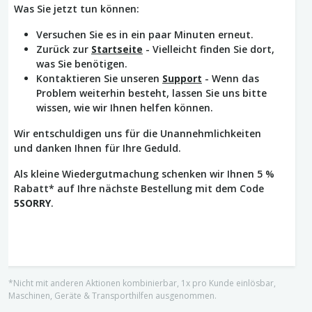
Was Sie jetzt tun können:
Versuchen Sie es in ein paar Minuten erneut.
Zurück zur
Startseite
- Vielleicht finden Sie dort,
was Sie benötigen.
Kontaktieren Sie unseren
Support
- Wenn das
Problem weiterhin besteht, lassen Sie uns bitte
wissen, wie wir Ihnen helfen können.
Wir entschuldigen uns für die Unannehmlichkeiten
und danken Ihnen für Ihre Geduld.
Als kleine Wiedergutmachung schenken wir Ihnen 5 %
Rabatt* auf Ihre nächste Bestellung mit dem Code
5SORRY
.
*Nicht mit anderen Aktionen kombinierbar, 1x pro Kunde einlösbar,
Maschinen, Geräte & Transporthilfen ausgenommen.