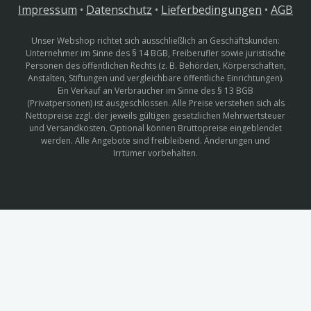
Impressum
•
Datenschutz
•
Lieferbedingungen
•
AGB
Unser Webshop richtet sich ausschließlich an Geschäftskunden:
Unternehmer im Sinne des § 14 BGB, Freiberufler sowie juristische
Personen des öffentlichen Rechts (z. B. Behörden, Körperschaften,
Anstalten, Stiftungen und vergleichbare öffentliche Einrichtungen).
Ein Verkauf an Verbraucher im Sinne des § 13 BGB
(Privatpersonen) ist ausgeschlossen. Alle Preise verstehen sich als
Nettopreise zzgl. der jeweils gültigen gesetzlichen Mehrwertsteuer
und Versandkosten. Optional können Bruttopreise eingeblendet
werden. Alle Angebote sind freibleibend. Änderungen und
Irrtümer vorbehalten.