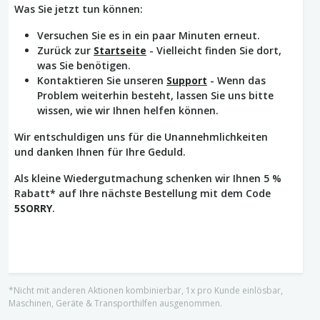
Was Sie jetzt tun können:
Versuchen Sie es in ein paar Minuten erneut.
Zurück zur
Startseite
- Vielleicht finden Sie dort,
was Sie benötigen.
Kontaktieren Sie unseren
Support
- Wenn das
Problem weiterhin besteht, lassen Sie uns bitte
wissen, wie wir Ihnen helfen können.
Wir entschuldigen uns für die Unannehmlichkeiten
und danken Ihnen für Ihre Geduld.
Als kleine Wiedergutmachung schenken wir Ihnen 5 %
Rabatt* auf Ihre nächste Bestellung mit dem Code
5SORRY
.
*Nicht mit anderen Aktionen kombinierbar, 1x pro Kunde einlösbar,
Maschinen, Geräte & Transporthilfen ausgenommen.