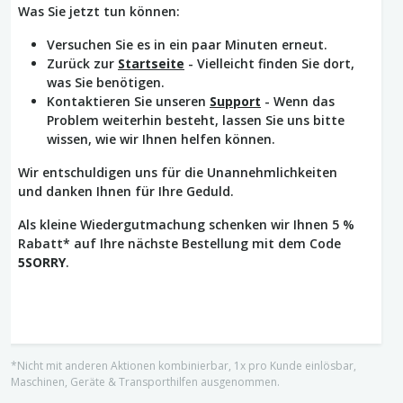
Was Sie jetzt tun können:
Versuchen Sie es in ein paar Minuten erneut.
Zurück zur
Startseite
- Vielleicht finden Sie dort,
was Sie benötigen.
Kontaktieren Sie unseren
Support
- Wenn das
Problem weiterhin besteht, lassen Sie uns bitte
wissen, wie wir Ihnen helfen können.
Wir entschuldigen uns für die Unannehmlichkeiten
und danken Ihnen für Ihre Geduld.
Als kleine Wiedergutmachung schenken wir Ihnen 5 %
Rabatt* auf Ihre nächste Bestellung mit dem Code
5SORRY
.
*Nicht mit anderen Aktionen kombinierbar, 1x pro Kunde einlösbar,
Maschinen, Geräte & Transporthilfen ausgenommen.