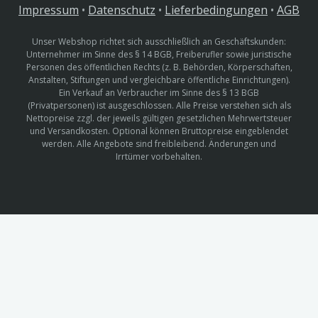
Impressum
•
Datenschutz
•
Lieferbedingungen
•
AGB
Unser Webshop richtet sich ausschließlich an Geschäftskunden:
Unternehmer im Sinne des § 14 BGB, Freiberufler sowie juristische
Personen des öffentlichen Rechts (z. B. Behörden, Körperschaften,
Anstalten, Stiftungen und vergleichbare öffentliche Einrichtungen).
Ein Verkauf an Verbraucher im Sinne des § 13 BGB
(Privatpersonen) ist ausgeschlossen. Alle Preise verstehen sich als
Nettopreise zzgl. der jeweils gültigen gesetzlichen Mehrwertsteuer
und Versandkosten. Optional können Bruttopreise eingeblendet
werden. Alle Angebote sind freibleibend. Änderungen und
Irrtümer vorbehalten.