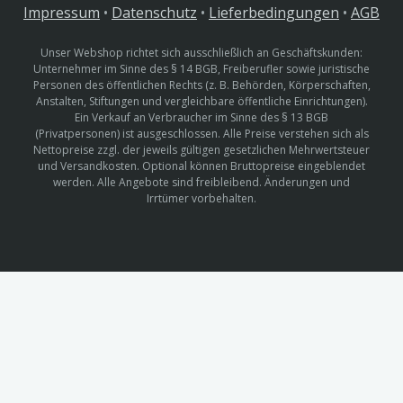
Impressum
•
Datenschutz
•
Lieferbedingungen
•
AGB
Unser Webshop richtet sich ausschließlich an Geschäftskunden:
Unternehmer im Sinne des § 14 BGB, Freiberufler sowie juristische
Personen des öffentlichen Rechts (z. B. Behörden, Körperschaften,
Anstalten, Stiftungen und vergleichbare öffentliche Einrichtungen).
Ein Verkauf an Verbraucher im Sinne des § 13 BGB
(Privatpersonen) ist ausgeschlossen. Alle Preise verstehen sich als
Nettopreise zzgl. der jeweils gültigen gesetzlichen Mehrwertsteuer
und Versandkosten. Optional können Bruttopreise eingeblendet
werden. Alle Angebote sind freibleibend. Änderungen und
Irrtümer vorbehalten.