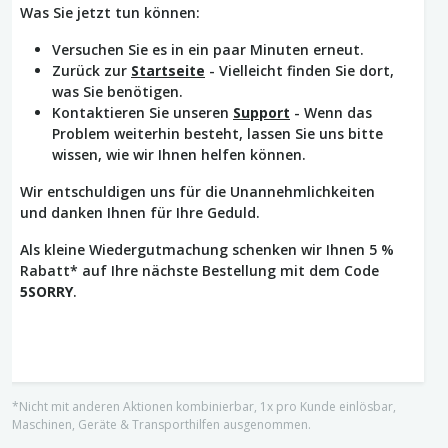
Was Sie jetzt tun können:
Versuchen Sie es in ein paar Minuten erneut.
Zurück zur
Startseite
- Vielleicht finden Sie dort,
was Sie benötigen.
Kontaktieren Sie unseren
Support
- Wenn das
Problem weiterhin besteht, lassen Sie uns bitte
wissen, wie wir Ihnen helfen können.
Wir entschuldigen uns für die Unannehmlichkeiten
und danken Ihnen für Ihre Geduld.
Als kleine Wiedergutmachung schenken wir Ihnen 5 %
Rabatt* auf Ihre nächste Bestellung mit dem Code
5SORRY
.
*Nicht mit anderen Aktionen kombinierbar, 1x pro Kunde einlösbar,
Maschinen, Geräte & Transporthilfen ausgenommen.