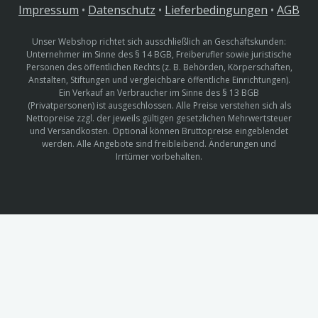
Impressum
•
Datenschutz
•
Lieferbedingungen
•
AGB
Unser Webshop richtet sich ausschließlich an Geschäftskunden:
Unternehmer im Sinne des § 14 BGB, Freiberufler sowie juristische
Personen des öffentlichen Rechts (z. B. Behörden, Körperschaften,
Anstalten, Stiftungen und vergleichbare öffentliche Einrichtungen).
Ein Verkauf an Verbraucher im Sinne des § 13 BGB
(Privatpersonen) ist ausgeschlossen. Alle Preise verstehen sich als
Nettopreise zzgl. der jeweils gültigen gesetzlichen Mehrwertsteuer
und Versandkosten. Optional können Bruttopreise eingeblendet
werden. Alle Angebote sind freibleibend. Änderungen und
Irrtümer vorbehalten.