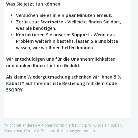
Was Sie jetzt tun können:
Versuchen Sie es in ein paar Minuten erneut.
Zurück zur
Startseite
- Vielleicht finden Sie dort,
was Sie benötigen.
Kontaktieren Sie unseren
Support
- Wenn das
Problem weiterhin besteht, lassen Sie uns bitte
wissen, wie wir Ihnen helfen können.
Wir entschuldigen uns für die Unannehmlichkeiten
und danken Ihnen für Ihre Geduld.
Als kleine Wiedergutmachung schenken wir Ihnen 5 %
Rabatt* auf Ihre nächste Bestellung mit dem Code
5SORRY
.
*Nicht mit anderen Aktionen kombinierbar, 1x pro Kunde einlösbar,
Maschinen, Geräte & Transporthilfen ausgenommen.