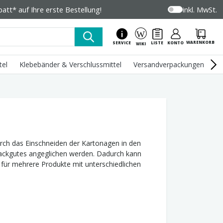
tt* auf Ihre erste Bestellung!
inkl. MwSt.
WARENKORB
SERVICE
LISTE
KONTO
WIKI
tel
Klebebänder & Verschlussmittel
Versandverpackungen
U
urch das Einschneiden der Kartonagen in den
Packgutes angeglichen werden. Dadurch kann
für mehrere Produkte mit unterschiedlichen