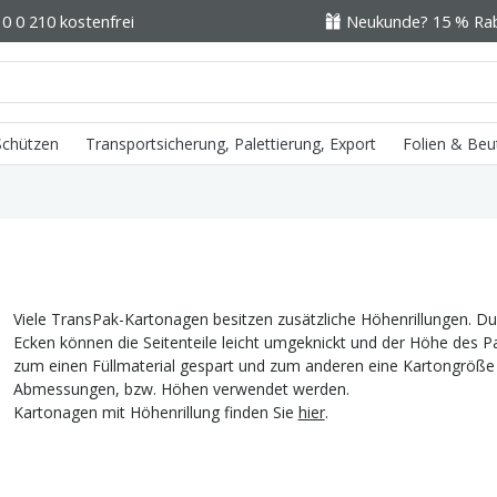
0 0 210 kostenfrei
Neukunde? 15 % Raba
 Schützen
Transportsicherung, Palettierung, Export
Folien & Beu
Viele TransPak-Kartonagen besitzen zusätzliche Höhenrillungen. D
Ecken können die Seitenteile leicht umgeknickt und der Höhe des 
zum einen Füllmaterial gespart und zum anderen eine Kartongröße 
Abmessungen, bzw. Höhen verwendet werden.
Kartonagen mit Höhenrillung finden Sie
hier
.