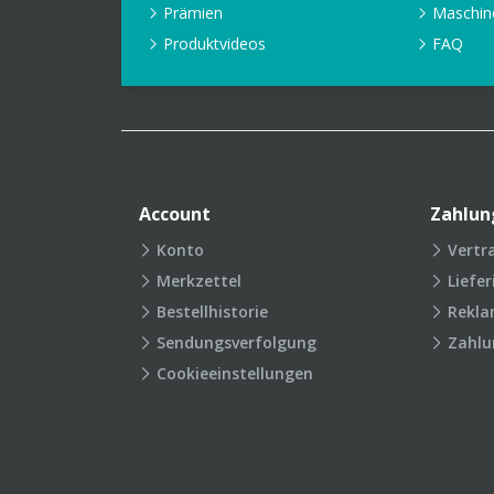
Prämien
Maschin
Produktvideos
FAQ
Account
Zahlun
Konto
Vertr
Merkzettel
Liefe
Bestellhistorie
Rekla
Sendungsverfolgung
Zahlu
Cookieeinstellungen