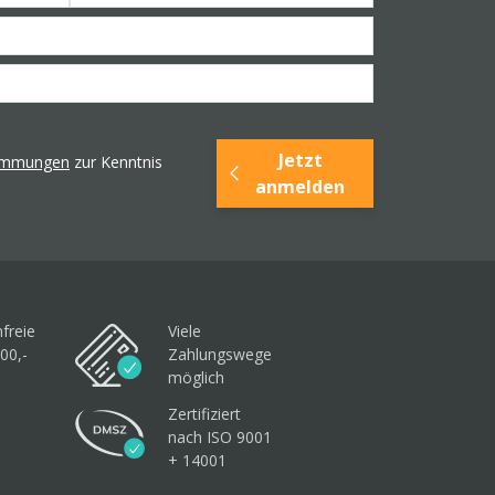
Jetzt
timmungen
zur Kenntnis
anmelden
freie
Viele
00,-
Zahlungswege
möglich
Zertifiziert
nach ISO 9001
+ 14001