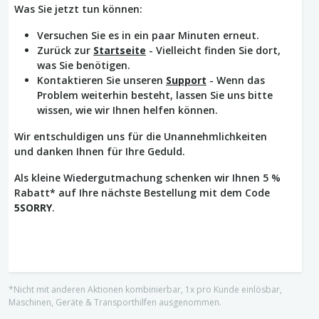
Was Sie jetzt tun können:
Versuchen Sie es in ein paar Minuten erneut.
Zurück zur
Startseite
- Vielleicht finden Sie dort,
was Sie benötigen.
Kontaktieren Sie unseren
Support
- Wenn das
Problem weiterhin besteht, lassen Sie uns bitte
wissen, wie wir Ihnen helfen können.
Wir entschuldigen uns für die Unannehmlichkeiten
und danken Ihnen für Ihre Geduld.
Als kleine Wiedergutmachung schenken wir Ihnen 5 %
Rabatt* auf Ihre nächste Bestellung mit dem Code
5SORRY
.
*Nicht mit anderen Aktionen kombinierbar, 1x pro Kunde einlösbar,
Maschinen, Geräte & Transporthilfen ausgenommen.