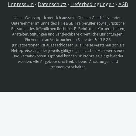
Impressum
•
Datenschutz
•
Lieferbedingungen
•
AGB
Unser Webshop richtet sich ausschließlich an Geschäftskunden:
Unternehmer im Sinne des § 14 BGB, Freiberufler sowie juristische
Personen des öffentlichen Rechts (z. B. Behörden, Körperschaften,
Anstalten, Stiftungen und vergleichbare öffentliche Einrichtungen).
Ein Verkauf an Verbraucher im Sinne des § 13 BGB
(Privatpersonen) ist ausgeschlossen. Alle Preise verstehen sich als
Nettopreise zzgl. der jeweils gültigen gesetzlichen Mehrwertsteuer
und Versandkosten. Optional können Bruttopreise eingeblendet
werden. Alle Angebote sind freibleibend. Änderungen und
Irrtümer vorbehalten.