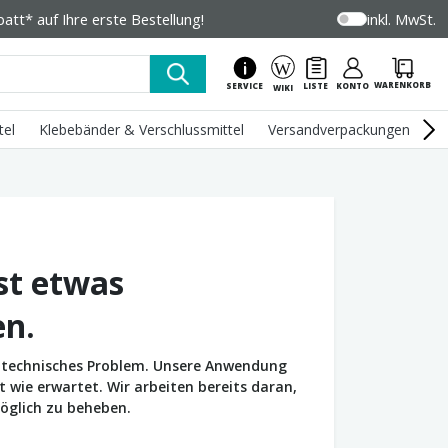
tt* auf Ihre erste Bestellung!
inkl. MwSt.
WARENKORB
SERVICE
LISTE
KONTO
WIKI
tel
Klebebänder & Verschlussmittel
Versandverpackungen
U
st etwas
en.
in technisches Problem. Unsere Anwendung
wie erwartet. Wir arbeiten bereits daran,
öglich zu beheben.