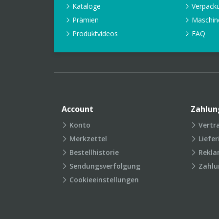
Kataloge
Verpack
Prämien
Maschin
Produktvideos
FAQ
Account
Zahlun
Konto
Vertr
Merkzettel
Liefe
Bestellhistorie
Rekla
Sendungsverfolgung
Zahlu
Cookieeinstellungen