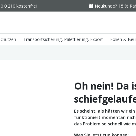
0 0 210 kostenfrei
Neukunde? 15 % Raba
 Schützen
Transportsicherung, Palettierung, Export
Folien & Beu
Oh nein! Da i
schiefgelauf
Es scheint, als hätten wir e
funktioniert momentan nicht 
das Problem so schnell wie m
Was Sie jetzt tun können: