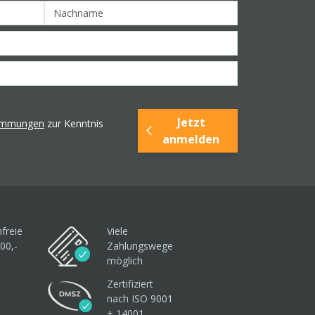
Jetzt
timmungen
zur Kenntnis
anmelden
freie
Viele
00,-
Zahlungswege
möglich
Zertifiziert
nach ISO 9001
+ 14001