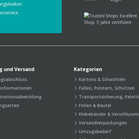
ungslexikon
enservice
g und Versand
Kategorien
agsabschluss
Kartons & Schachteln
rinformationen
Füllen, Polstern, Schützen
mationsabwicklung
Transportsicherung, Palett
ngsarten
Folien & Beutel
Klebebänder & Verschlussmi
Versandverpackungen
Umzugsbedarf