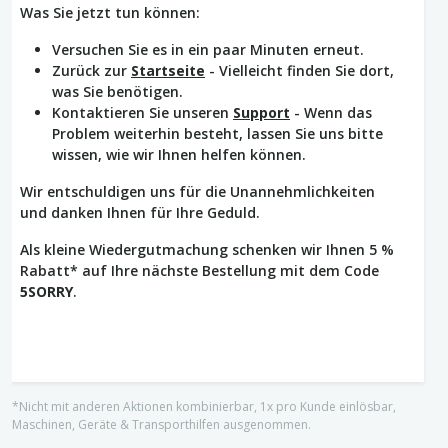
Was Sie jetzt tun können:
Versuchen Sie es in ein paar Minuten erneut.
Zurück zur
Startseite
- Vielleicht finden Sie dort,
was Sie benötigen.
Kontaktieren Sie unseren
Support
- Wenn das
Problem weiterhin besteht, lassen Sie uns bitte
wissen, wie wir Ihnen helfen können.
Wir entschuldigen uns für die Unannehmlichkeiten
und danken Ihnen für Ihre Geduld.
Als kleine Wiedergutmachung schenken wir Ihnen 5 %
Rabatt* auf Ihre nächste Bestellung mit dem Code
5SORRY
.
*Nicht mit anderen Aktionen kombinierbar, 1x pro Kunde einlösbar,
Maschinen, Geräte & Transporthilfen ausgenommen.