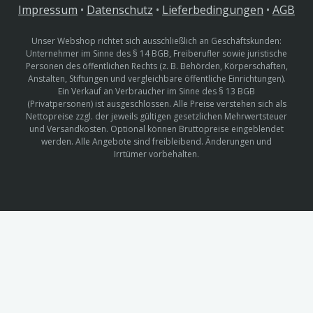
Impressum
•
Datenschutz
•
Lieferbedingungen
•
AGB
Unser Webshop richtet sich ausschließlich an Geschäftskunden:
Unternehmer im Sinne des § 14 BGB, Freiberufler sowie juristische
Personen des öffentlichen Rechts (z. B. Behörden, Körperschaften,
Anstalten, Stiftungen und vergleichbare öffentliche Einrichtungen).
Ein Verkauf an Verbraucher im Sinne des § 13 BGB
(Privatpersonen) ist ausgeschlossen. Alle Preise verstehen sich als
Nettopreise zzgl. der jeweils gültigen gesetzlichen Mehrwertsteuer
und Versandkosten. Optional können Bruttopreise eingeblendet
werden. Alle Angebote sind freibleibend. Änderungen und
Irrtümer vorbehalten.