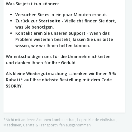
Was Sie jetzt tun können:
Versuchen Sie es in ein paar Minuten erneut.
Zurück zur
Startseite
- Vielleicht finden Sie dort,
was Sie benötigen.
Kontaktieren Sie unseren
Support
- Wenn das
Problem weiterhin besteht, lassen Sie uns bitte
wissen, wie wir Ihnen helfen können.
Wir entschuldigen uns für die Unannehmlichkeiten
und danken Ihnen für Ihre Geduld.
Als kleine Wiedergutmachung schenken wir Ihnen 5 %
Rabatt* auf Ihre nächste Bestellung mit dem Code
5SORRY
.
*Nicht mit anderen Aktionen kombinierbar, 1x pro Kunde einlösbar,
Maschinen, Geräte & Transporthilfen ausgenommen.