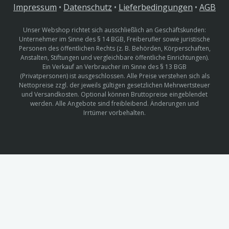
Impressum
•
Datenschutz
•
Lieferbedingungen
•
AGB
Unser Webshop richtet sich ausschließlich an Geschäftskunden:
Unternehmer im Sinne des § 14 BGB, Freiberufler sowie juristische
Personen des öffentlichen Rechts (z. B. Behörden, Körperschaften,
Anstalten, Stiftungen und vergleichbare öffentliche Einrichtungen).
Ein Verkauf an Verbraucher im Sinne des § 13 BGB
(Privatpersonen) ist ausgeschlossen. Alle Preise verstehen sich als
Nettopreise zzgl. der jeweils gültigen gesetzlichen Mehrwertsteuer
und Versandkosten. Optional können Bruttopreise eingeblendet
werden. Alle Angebote sind freibleibend. Änderungen und
Irrtümer vorbehalten.