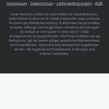
Impressum
•
Datenschutz
•
Lieferbedingungen
•
AGB
Unser Webshop richtet sich ausschließlich an Geschäftskunden:
Unternehmer im Sinne des § 14 BGB, Freiberufler sowie juristische
Personen des öffentlichen Rechts (z. B. Behörden, Körperschaften,
Anstalten, Stiftungen und vergleichbare öffentliche Einrichtungen).
Ein Verkauf an Verbraucher im Sinne des § 13 BGB
(Privatpersonen) ist ausgeschlossen. Alle Preise verstehen sich als
Nettopreise zzgl. der jeweils gültigen gesetzlichen Mehrwertsteuer
und Versandkosten. Optional können Bruttopreise eingeblendet
werden. Alle Angebote sind freibleibend. Änderungen und
Irrtümer vorbehalten.