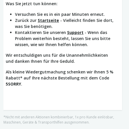
Was Sie jetzt tun können:
Versuchen Sie es in ein paar Minuten erneut.
Zurück zur
Startseite
- Vielleicht finden Sie dort,
was Sie benötigen.
Kontaktieren Sie unseren
Support
- Wenn das
Problem weiterhin besteht, lassen Sie uns bitte
wissen, wie wir Ihnen helfen können.
Wir entschuldigen uns für die Unannehmlichkeiten
und danken Ihnen für Ihre Geduld.
Als kleine Wiedergutmachung schenken wir Ihnen 5 %
Rabatt* auf Ihre nächste Bestellung mit dem Code
5SORRY
.
*Nicht mit anderen Aktionen kombinierbar, 1x pro Kunde einlösbar,
Maschinen, Geräte & Transporthilfen ausgenommen.