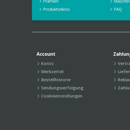
Prämien
Maschin
Produktvideos
FAQ
Account
Zahlun
Konto
Vertr
Merkzettel
Liefe
Bestellhistorie
Rekla
Sendungsverfolgung
Zahlu
Cookieeinstellungen