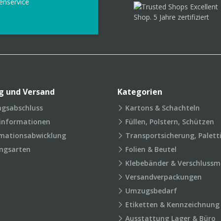
enservice
g und Versand
Kategorien
agsabschluss
Kartons & Schachteln
rinformationen
Füllen, Polstern, Schützen
mationsabwicklung
Transportsicherung, Palett
ngsarten
Folien & Beutel
Klebebänder & Verschlussmi
Versandverpackungen
Umzugsbedarf
Etiketten & Kennzeichnung
Ausstattung Lager & Büro