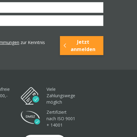
Jetzt
timmungen
zur Kenntnis
anmelden
freie
Viele
00,-
Zahlungswege
möglich
Zertifiziert
nach ISO 9001
+ 14001