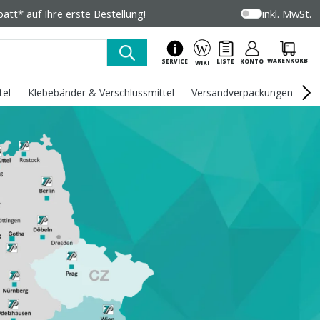
tt* auf Ihre erste Bestellung!
inkl. MwSt.
WARENKORB
SERVICE
LISTE
KONTO
WIKI
tel
Klebebänder & Verschlussmittel
Versandverpackungen
U