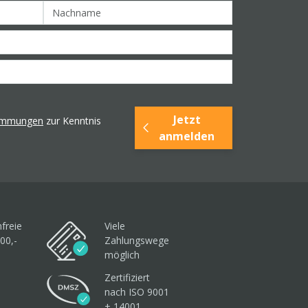
Jetzt
timmungen
zur Kenntnis
anmelden
freie
Viele
00,-
Zahlungswege
möglich
Zertifiziert
nach ISO 9001
+ 14001