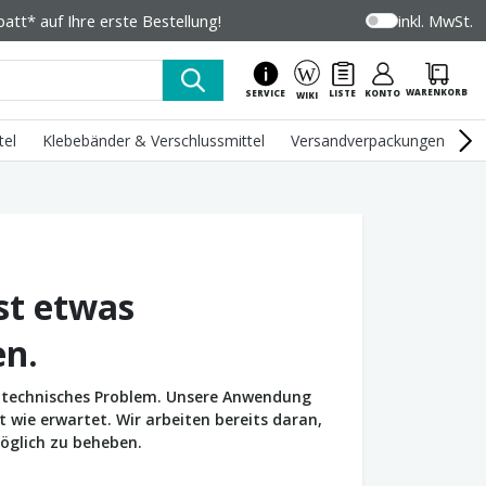
tt* auf Ihre erste Bestellung!
inkl. MwSt.
WARENKORB
SERVICE
LISTE
KONTO
WIKI
tel
Klebebänder & Verschlussmittel
Versandverpackungen
U
st etwas
en.
in technisches Problem. Unsere Anwendung
wie erwartet. Wir arbeiten bereits daran,
öglich zu beheben.