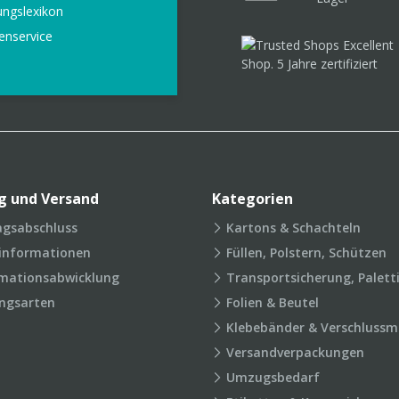
ungslexikon
enservice
g und Versand
Kategorien
agsabschluss
Kartons & Schachteln
rinformationen
Füllen, Polstern, Schützen
mationsabwicklung
Transportsicherung, Palett
ngsarten
Folien & Beutel
Klebebänder & Verschlussmi
Versandverpackungen
Umzugsbedarf