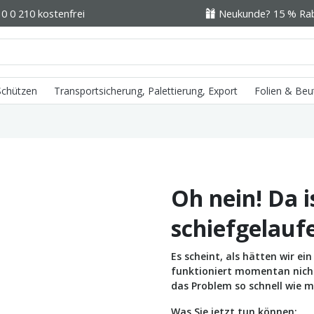
0 0 210 kostenfrei
Neukunde? 15 % Raba
 Schützen
Transportsicherung, Palettierung, Export
Folien & Beu
Oh nein! Da i
schiefgelauf
Es scheint, als hätten wir e
funktioniert momentan nicht 
das Problem so schnell wie m
Was Sie jetzt tun können: