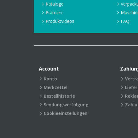
Kataloge
Verpack
Prämien
Maschin
Produktvideos
FAQ
Account
Zahlun
Konto
Vertr
Merkzettel
Liefe
Bestellhistorie
Rekla
Sendungsverfolgung
Zahlu
Cookieeinstellungen