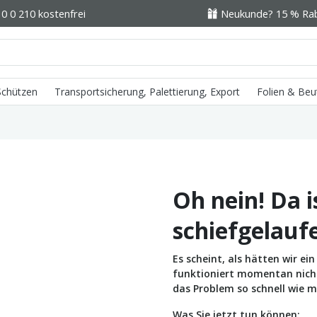
0 0 210 kostenfrei
Neukunde? 15 % Raba
 Schützen
Transportsicherung, Palettierung, Export
Folien & Beu
Oh nein! Da i
schiefgelauf
Es scheint, als hätten wir e
funktioniert momentan nicht 
das Problem so schnell wie m
Was Sie jetzt tun können: