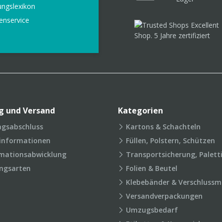
ungslexikon
enservice
g und Versand
Kategorien
agsabschluss
Kartons & Schachteln
rinformationen
Füllen, Polstern, Schützen
mationsabwicklung
Transportsicherung, Palett
ngsarten
Folien & Beutel
Klebebänder & Verschlussmi
Versandverpackungen
Umzugsbedarf