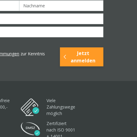
Jetzt
timmungen
zur Kenntnis
anmelden
freie
Viele
00,-
Zahlungswege
möglich
Zertifiziert
nach ISO 9001
+ 14001