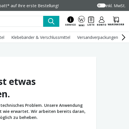
tt* auf Ihre erste Bestellung!
inkl. MwSt.
WARENKORB
SERVICE
LISTE
KONTO
WIKI
tel
Klebebänder & Verschlussmittel
Versandverpackungen
U
st etwas
en.
in technisches Problem. Unsere Anwendung
wie erwartet. Wir arbeiten bereits daran,
öglich zu beheben.