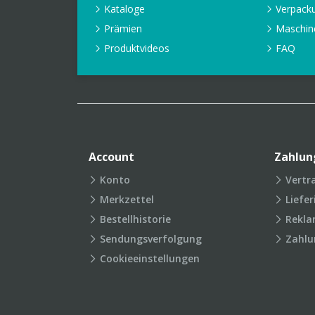
Kataloge
Verpack
Prämien
Maschin
Produktvideos
FAQ
Account
Zahlun
Konto
Vertr
Merkzettel
Liefe
Bestellhistorie
Rekla
Sendungsverfolgung
Zahlu
Cookieeinstellungen